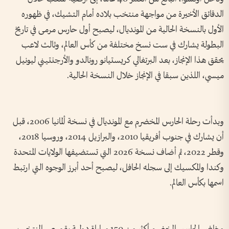
الدقائق الأخيرة من مواجهة منتخب بلاده أمام التشيك، في ظهوره
الأول بالنسخة الحالية من المونديال، ليصبح أول حارس مرمى في تاريخ
البطولة يشارك في ست نسخ مختلفة من كأس العالم، وثالث لاعب
يحقق هذا الإنجاز، بعد البرتغالي كريستيانو رونالدو والأرجنتيني ليونيل
ميسي، اللذين سبقا في الإنجاز خلال النسخة الحالية.
وبدأت رحلة الحارس المخضرم مع المونديال في نسخة ألمانيا 2006، قبل
أن يشارك في جنوب أفريقيا 2010، والبرازيل 2014، وروسيا 2018،
وقطر 2022، ثم أضاف نسخة 2026 التي تستضيفها الولايات المتحدة
وكندا والمكسيك إلى سجله الحافل، ليصبح أحد أبرز الوجوه التي ارتبط
اسمها بكأس العالم.