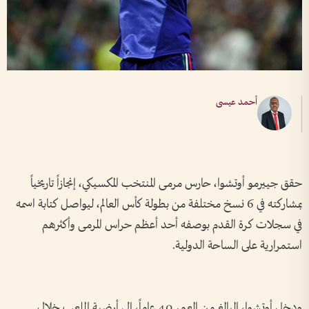
أحمد عيسى
حقق جييرمو أوتشوا، حارس مرمى المنتخب المكسيكي، إنجازاً تاريخياً
بمشاركته في 6 نسخ مختلفة من بطولة كأس العالم، ليواصل كتابة اسمه
في سجلات كرة القدم بوصفه أحد أعظم حراس المرمى وأكثرهم
استمرارية على الساحة الدولية.
ودخل أوتشوا، البالغ من العمر 40 عاماً، إلى أرضية الملعب خلال