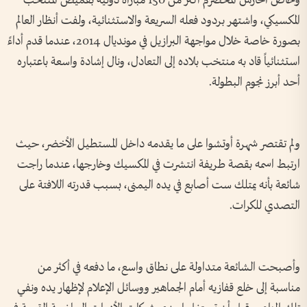
وخاض الحارس المخضرم أكثر من 150 مباراة دولية بقميص المنتخب
المكسيكي، واشتهر بردود فعله السريعة والاستثنائية، ولفت أنظار العالم
بصورة خاصة خلال مواجهة البرازيل في مونديال 2014، عندما قدم أداءً
استثنائياً قاد به منتخب بلاده إلى التعادل، ونال إشادة واسعة باعتباره
أحد أبرز نجوم البطولة.
ولم تقتصر شهرة أوتشوا على ما يقدمه داخل المستطيل الأخضر، حيث
ارتبط اسمه بقصة طريفة انتشرت في المكسيك وخارجها، عندما راجت
شائعة بأنه يمتلك ست أصابع في يده اليمنى، بسبب قدرته اللافتة على
التصدي للكرات.
وأصبحت الشائعة متداولة على نطاق واسع، ما دفعه في أكثر من
مناسبة إلى خلع قفازيه أمام الجماهير ووسائل الإعلام لإظهار يده ونفي