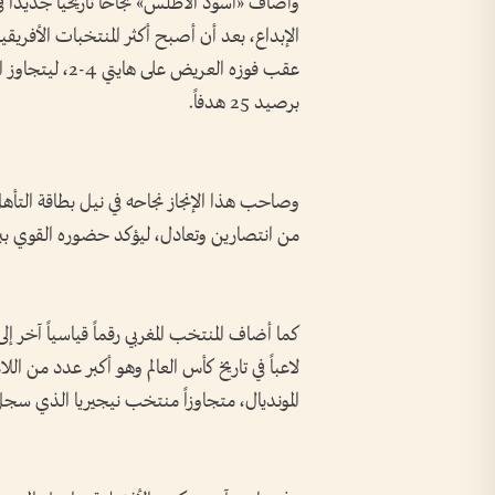
عقب فوزه العريض
برصيد 25 هدفاً.
من انتصارين وتعادل، ليؤكد حضوره القوي بين أبر
لاعباً في تاريخ كأس العالم وهو أكبر عدد من ا
المونديال، متجاوزاً منتخب نيجيريا الذي سجل له 16 لا