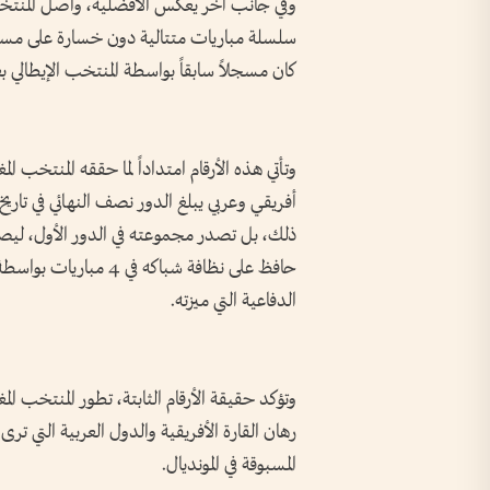
وفي جانب آخر يعكس الأفضلية، واصل المنتخ
كان مسجلاً سابقاً بواسطة المنتخب الإيطالي بعدد 37 مباراة، في إنجاز يعكس قوته أمام كل ال
أفريقي وعربي يبلغ الدور نصف النهائي في تاريخ 
ذلك، بل تصدر مجموعته في الدور الأول، ليص
حافظ على نظافة شباكه ف
الدفاعية التي ميزته.
وتؤكد حقيقة الأرقام الثابتة، تطور المنتخب ا
رهان القارة الأفريقية والدول العربية التي ترى
المسبوقة في المونديال.