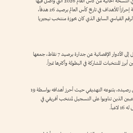
وأضاف «أسود الأطلس» نجاحاً تاريخياً جديداً في النسخة الحالية من كأس العالم 2026 التي واصل فيها
الإبداع، بعد أن أصبح أكثر المنتخبات الأفريقية إحرازاً للأهداف في تاريخ كأس العالم برصيد 26 هدفاً،
 على هايتي 4-2، ليتجاوز الرقم القياسي السابق الذي كان بحوزة منتخب نيجيريا
وصاحب هذا الإنجاز نجاحه في نيل بطاقة التأهل إلى الأدوار الإقصائية عن جدارة برصيد 7 نقاط، جمعها
ز المنتخبات المشاركة في البطولة وأكثرها تميزاً.
كما أضاف المنتخب المغربي رقماً قياسياً آخر إلى رصيده، بتنوعه التهديفي حيث أحرز أهدافه بواسطة 19
للاعبين الذين تناوبوا على التسجيل لمنتخب أفريقي في
عباً.