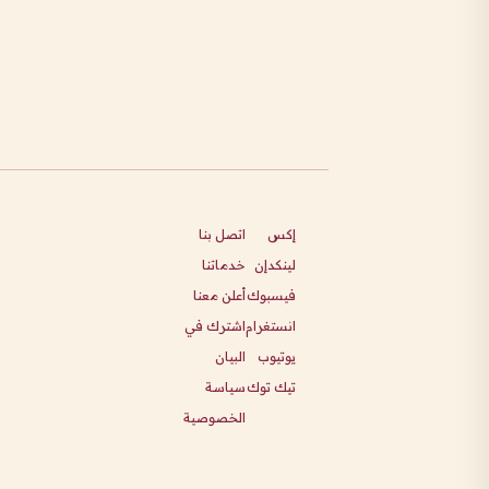
إكس
اتصل بنا
لينكدإن
خدماتنا
فيسبوك
أعلن معنا
انستغرام
اشترك في
يوتيوب
البيان
تيك توك
سياسة
الخصوصية