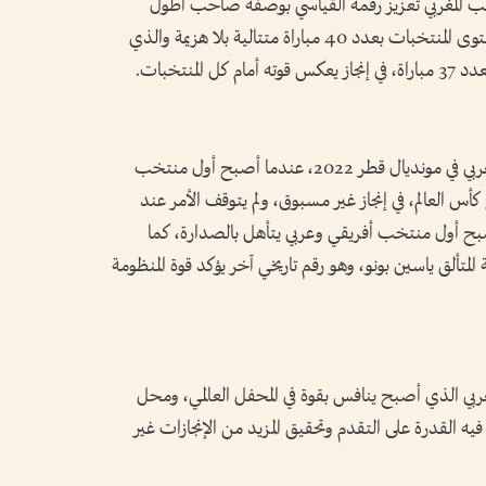
ب المغربي تعزيز رقمه القياسي بوصفه صاحب أطول
سلسلة مباريات متتالية دون خسارة على مستوى المنتخبات بعدد 40 مباراة متتالية بلا هزيمة والذي
منتخبات.
وتأتي هذه الأرقام امتداداً لما حققه المنتخب المغربي في مونديال قطر 2022، عندما أصبح أول منتخب
كأس العالم، في إنجاز غير مسبوق، ولم يتوقف الأمر عند
بح أول منتخب أفريقي وعربي يتأهل بالصدارة، كما
ي 4 مباريات بواسطة المتألق ياسين بونو، وهو رقم تاريخي آخر يؤكد قوة المنظومة
لمغربي الذي أصبح ينافس بقوة في المحفل العالمي، ومحل
 فيه القدرة على التقدم وتحقيق المزيد من الإنجازات غير