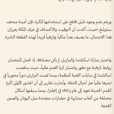
ورغم عدم وجود دليل قاطع على استخدامها للكرة، فإن أمينة متحف
ستيرلنغ سميث، أكدت أن التوقيت والاكتشاف في غرف الملكة يعززان
هذا الاحتمال، ما يضيف بعداً ملكياً وتاريخياً فريداً لهذه القطعة النادرة.
واختيار مباراة اسكتلندا والبرازيل لم يكن مصادفة، إذ تحمل المنتخبان
روابط تاريخية مع تطور وانتشار كرة القدم عالمياً، حيث ساهمت
اسكتلندا في بدايات اللعبة المنظمة، بينما لعبت البرازيل دوراً محورياً في
نشرها عالمياً عبر أجيال لاحقة، وأشارت تقارير إلى أن الجذور الأولى لكرة
القدم الحديثة تعود إلى عام 1863 في إنجلترا، بينما سبقتها أشكال
مختلفة من ألعاب مشابهة في حضارات متعددة مثل اليونان والصين
القديمة.