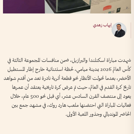
إيهاب زهدي
شهدت مباراة اسكتلندا والبرازيل، ضمن منافسات المجموعة الثالثة في
كأس العالم 2026 بمدينة ميامي، لحظة استثنائية خارج إطار المستطيل
الأخضر، بعدما تحولت الأنظار نحو قطعة أثرية نادرة تعد من أقدم شواهد
تاريخ كرة القدم في العالم، حيث تم عرض كرة تاريخية يعتقد أن عمرها
يعود إلى منتصف القرن السادس عشر، أي قبل نحو 500 عام، خلال
فعاليات المباراة التي احتضنها ملعب هارد روك، في مشهد جمع بين
الحاضر المونديالي وجذور اللعبة الأولى.