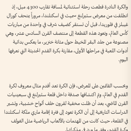
والكرة النادرة قطعت رحلة استثنائية لمسافة تقارب 4300 ميل، إذ
انطلقت من معرض ستيرلنغ سميث في اسكتلندا، مروراً بمتحف كورال
غيبلز في فلوريدا، قبل أن تستقر كضيف شرف في واحدة من مباريات
كأس العالم، وتعود هذه القطعة إلى منتصف القرن السادس عشر، وهي
مصنوعة من جلد البقر المخيط حول مثانة خنزير، ما يعكس بدائية
أدوات اللعبة في مراحلها الأولى، مقارنة بكرة القدم الحديثة التي نعرفها
اليوم.
وبحسب القائمين على المعرض، فإن الكرة تعد أقدم مثال معروف لكرة
القدم في العالم، وتم اكتشافها صدفة داخل قلعة ستيرلنغ في سبعينيات
القرن الماضي، بعد أن ظلت مخفية لقرون خلف ألواح خشبية، وتشير
الدراسات التاريخية إلى أن الكرة تعود إلى فترة إقامة ماري ملكة اسكتلندا
في القلعة، حيث كانت من المهتمات بالألعاب الرياضية مثل الغولف
وكرة القدم، وفق ما ورد في مذكراتها.