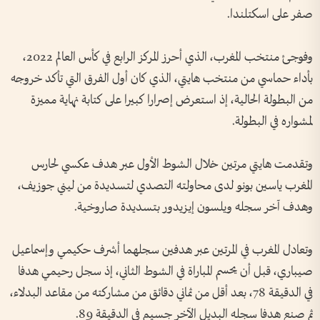
صفر على اسكتلندا.
وفوجئ منتخب المغرب، ⁠الذي أحرز المركز الرابع في كأس العالم 2022،
بأداء حماسي من منتخب هايتي، الذي كان أول ​الفرق ⁠التي تأكد خروجه
⁠من البطولة الحالية، إذ استعرض إصرارا كبيرا على كتابة نهاية مميزة
لمشواره في البطولة.
وتقدمت هايتي مرتين خلال ⁠الشوط الأول عبر هدف عكسي لحارس
المغرب ياسين بونو لدى محاولته التصدي لتسديدة من ليني جوزيف،
وهدف آخر سجله ويلسون إيزيدور بتسديدة صاروخية.
وتعادل المغرب في المرتين عبر هدفين سجلهما أشرف ‌حكيمي وإسماعيل
صيباري، قبل أن يحسم المباراة في الشوط الثاني، إذ ​سجل رحيمي هدفا
في الدقيقة 78، بعد أقل من ثماني دقائق من مشاركته من مقاعد البدلاء،
ثم صنع هدفا سجله البديل الآخر جسيم في ​الدقيقة 89.