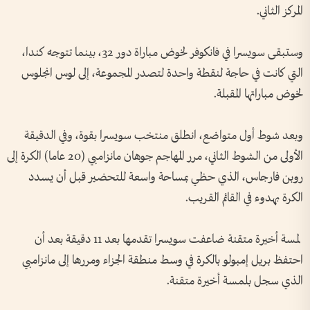
المركز الثاني.
وستبقى سويسرا ​في فانكوفر لخوض مباراة دور 32، ⁠بينما تتوجه كندا،
التي كانت في حاجة لنقطة واحدة لتصدر المجموعة، إلى لوس انجلوس
لخوض مباراتها المقبلة.
وبعد شوط أول متواضع، انطلق منتخب سويسرا بقوة، وفي الدقيقة
الأولى من الشوط الثاني، مرر ​المهاجم جوهان مانزامبي (20 ⁠عاما) الكرة إلى
روبن فارجاس، ⁠الذي حظي بمساحة واسعة للتحضير قبل أن يسدد
الكرة بهدوء في القائم القريب.
لمسة أخيرة متقنة ضاعفت سويسرا تقدمها بعد 11 دقيقة بعد أن
احتفظ بريل إمبولو بالكرة في وسط منطقة الجزاء ومررها ⁠إلى مانزامبي
الذي سجل بلمسة أخيرة متقنة.