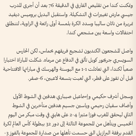
وتمكنت كندا من تقليص الفارق في الدقيقة 76 بعد أن أجرى المدرب
جيسي مارش تغييرات في التشكيلة. واستقبل البديل بروميس ديفيد
تمريرة من ناثان ساليبا وسدد الكرة بلمسة أولى رائعة في الزاوية، لتنطلق
احتفالات واسعة بين مشجعي كندا.
واصل المشجعون الكنديون تشجيع فريقهم بحماس، لكن الحارس
السويسري جريجور كوبل تألق في ‌الدفاع عن مرماه. شكلت المباراة اختبارا
صعباً لكندا، التي تعادلت 1-1 مع البوسنة والهرسك في مباراتها الافتتاحية
قبل أن ​تفوز على قطر، التي لعبت بتسعة لاعبين، 6-صفر.
وسجل أشرف حكيمي وإسماعيل ​صيباري هدفين في الشوط الأول
وأضاف سفيان رحيمي ‌وياسين ​جسيم هدفين متأخرين في الشوط
الثاني ليحقق المغرب فوزا مثيرا 4-2 على هايتي في وقت مبكر من اليوم
الخميس ويتأهل من المجموعة الثالثة إلى دور 32 ببطولة كأس العالم لكرة
⁠القدم برفقة البرازيل التي حسمت تأهلها من صدارة المجموعة بالفوز 3-