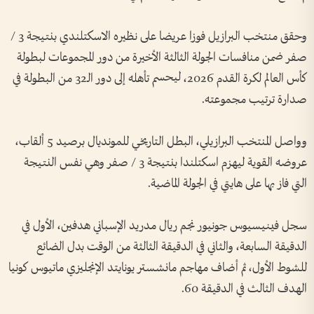
وحقق منتخب البرازيل فوزا عريضا على نظيره الاسكتلندي بنتيجة 3 /
صفر ضمن منافسات الجولة الثالثة الأخيرة من دور المجموعات لبطولة
كأس العالم لكرة القدم 2026، ليحسم تأهله إلى دور الـ32 من البطولة في
صدارة ترتيب مجموعته.
وواصل المنتخب البرازيلي، البطل التاريخي للمونديال برصيد 5 ألقاب،
عروضه القوية ليهزم اسكتلندا بنتيجة 3 / صفر وهي نفس النتيجة
التي فاز بها على هايتي في الجولة الماضية.
سجل فينيسيوس جونيور نجم ريال مدريد الإسباني هدفين، الأول في
الدقيقة السابعة، والثاني في الدقيقة الثالثة من الوقت بدل الضائع
للشوط الأول، ثم أضاف مهاجم مانشستر يونايتد الإنجليزي ماتيوس كونيا
الهدف الثالث في الدقيقة 60.