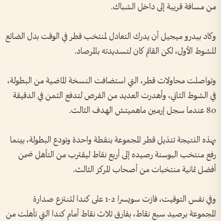
من مسافة قريبة إلى داخل الشباك.
وكاد بيدرو ميجيل أن يدرك ‌التعادل لمنتخب قطر في الوقت بدل الضائع
للشوط الأول، لكن القائم كان لتسديدته بالمرصاد.
وتواصلت محاولات قطر، التي استضافت النسخة الماضية من البطولة،
في الشوط الثاني، وأهدرت العديد من الفرص لتدفع الثمن ‌في الدقيقة
80 عندما سجل إرمين ماهميتش الهدف الثالث.
بهذه النتيجة تتذيل ‌قطر المجموعة بنقطة واحدة وتودع البطولة، بينما
رفع منتخب البوسنة رصيده إلى أربع ‌نقاط ليقترب من التأهل ضمن
أفضل ثمانية ‌منتخبات من أصحاب المركز الثالث.
وفي نفس التوقيت، فازت سويسرا 2-1 على كندا لتنتزع صدارة
المجموعة برصيد سبع نقاط، بفارق ثلاث ​نقاط أمام كندا ‌التي تأهلت من