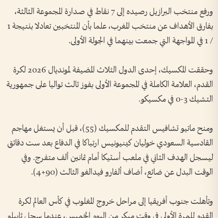
ورفع منتخب البرازيل رصيده إلى 7 نقاط في صدارة المجموعة الثالثة،
بفارق الأهداف عن منتخب المغرب، علما بأن المنتخبين تعادلا بنتيجة 1
/ 1 في المواجهة التي جمعت بينهما في الجولة الأولى.
وحققت المكسيك، إحدى الدول الثلاث المضيفة لمونديال 2026 لكرة
القدم، العلامة الكاملة في المجموعة الأولى بفوز ثالث تواليا على جمهورية
التشيك 3-0 في مكسيكو.
ومنح ماتيو تشافيس التقدم للمكسيك (55)، قبل أن يستغل مهاجم
القادسية السعودي خوليان كينيونيس ارتباكا في الدفاع بعد ست دقائق
ليسجل الهدف الثاني في ملعب أستيكا أمام ثمانين ألف متفرج. وفي
الوقت البدل عن ضائع، أضاف ألفارو فيدالغو الثالث (90+4).
وتأهلت ​جنوب أفريقيا إلى مراحل خروج المغلوب في كأس العالم لكرة
القدم للمرة الأولى في وقت مبكر ⁠من اليوم الخميس، عندما سجل ثابيلو