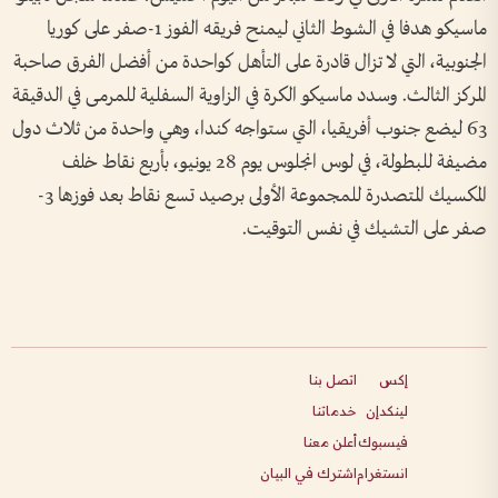
ماسيكو هدفا في الشوط الثاني ليمنح فريقه ‌الفوز 1-صفر على كوريا
الجنوبية، التي لا تزال قادرة ‌على التأهل كواحدة من ‌أفضل الفرق صاحبة
المركز الثالث. وسدد ماسيكو ‌الكرة في ‌الزاوية السفلية للمرمى في الدقيقة
63 ليضع ​جنوب أفريقيا، ‌التي ​ستواجه كندا، وهي ⁠واحدة من ثلاث دول
مضيفة للبطولة، في لوس انجلوس ​يوم ⁠28 ⁠يونيو، بأربع نقاط خلف
المكسيك المتصدرة للمجموعة الأولى ⁠برصيد تسع نقاط بعد فوزها 3-
صفر على التشيك في نفس التوقيت.
إكس
اتصل بنا
لينكدإن
خدماتنا
فيسبوك
أعلن معنا
انستغرام
اشترك في البيان