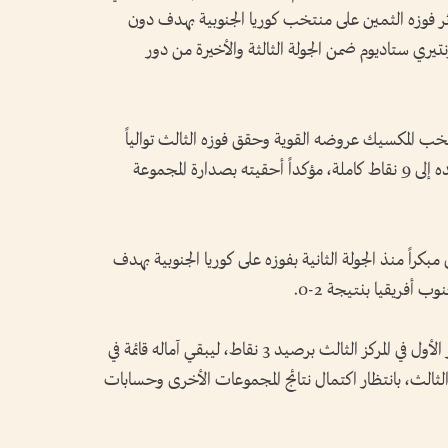
 بالمجموعة الأولى برصيد 4 نقاط، إثر فوزه الثمين على منتخب كوريا الجنوبية بهدف دون
تيري ستاديوم ضمن الجولة الثالثة والأخيرة من دور
نتخب المكسيك عروضه القوية وحقق فوزه الثالث توالياً
بتغلبه على منتخب التشيك 3-0، ليرفع رصيده إلى 9 نقاط كاملة، مؤكداً أحقيته بصدارة المجموعة
كراً منذ الجولة الثانية بفوزه على كوريا الجنوبية بهدف
أفريقيا بنتيجة 2-0.
ومن جانبه، أنهى منتخب كوريا الجنوبية الدور الأول في المركز الثالث برصيد 3 نقاط، ليبقي آماله قائمة في
 المركز الثالث، بانتظار اكتمال نتائج المجموعات الأخرى وحسابات