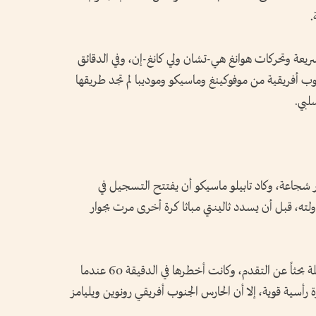
.
سريعة وتحركات هوانغ هي-تشان ولي كانغ-إن، وفي الدقائق
لجنوب أفريقية من موفوكينغ وماسيكو وموديبا لم تجد طريقها
لبي.
ر شجاعة، وكاد تابيلو ماسيكو أن يفتتح التسجيل في
بعد محاولته، قبل أن يسدد ثالينتي مباثا كرة أخرى مرت بجوار
ورد المنتخب الكوري الجنوبي بمحاولات متواصلة بحثاً عن التقدم، وكانت أخطرها في الدقيقة 60 عندما
أسية قوية، إلا أن الحارس الجنوب أفريقي رونوين ويليامز