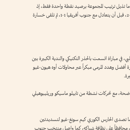
ما تذيل ترتيب المجموعة برصيد نقطة واحدة فقط، إذ
استهل مشواره بالخسارة أمام كوريا الجنوبية 1-2، قبل أن يتعادل مع جنوب أفريقيا 1-1، ثم تلقى خسارة
ي، في مباراة اتسمت بالحذر التكتيكي والندية الكبيرة بين
رة أفضل وهدد المرمى مبكراً عبر محاولات أوه هيون-غيو
رة.
اضحة، مع تحركات نشطة من تابيلو ماسيكو وريليبوهيلي
للقاء، عندما تصدى الحارس الكوري كيم سونغ-غيو لتسديدتين
با، محافظاً على نظافة شباكه، كما واصل منتخب جنوب