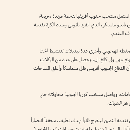
ظة الحاسمة في الدقيقة 63 عندما استغل منتخب جنوب أفريقيا هجمة مرتدة سريعة،
ى تابيلو ماسيكو، الذي انفرد بالمرمى وسدد الكرة بقدمه
ف التقدم.
 ضغطه الهجومي وأجرى عدة تبديلات لتنشيط الخط
يونغ-مين ولي كانغ-إن، وحصل على عدد من الركلات
إلا أن الدفاع الجنوب أفريقي ظل متماسكاً وأغلق المساحات
تحامات، وواصل منتخب كوريا الجنوبية محاولاته حتى
 هز الشباك.
قدمه الثمين ليخرج فائزاً بهدف نظيف، محققاً انتصاراً
منحه المركز الثاني في المجموعة الأولى وبطاقة التأهل إلى دور الـ32، فيما تعقدت حسابات كوريا الجنوبية