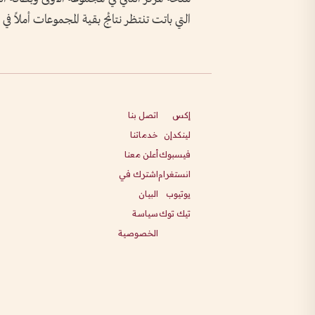
التي باتت تنتظر نتائج بقية المجموعات أملاً 
إكس
اتصل بنا
لينكدإن
خدماتنا
فيسبوك
أعلن معنا
انستغرام
اشترك في
يوتيوب
البيان
تيك توك
سياسة
الخصوصية