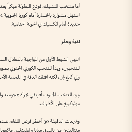
أما منتخب التشيك، فودع البطولة مبكراً بعد
جديدة أمام المكسيك في الجولة الختامية.
ندية وحذر
انتهى الشوط الأول من المواجهة بالتعادل السلب
المنتخبين، وبدأ المنتخب الكوري الجنوبي بصو
ولي كانغ-إن، لكنه افتقد الدقة في اللمسة الأخي
ورد المنتخب الجنوب أفريقي بجرأة هجومية و
موفوكينغ على الأطراف.
وشهدت الدقيقة 30 أخطر فرص ا
متتاليتين من ثالينتي مباثا وإيفيدنس ماكغو