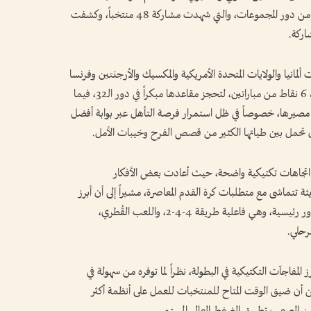
لمجريات كأس العالم 2026 بعد ختام الجولة الثانية من دور المجموعات، والتي شهدت مشاركة 48 منتخباً، وكشفت
اركة.
ت ألمانيا والولايات المتحدة الأمريكية والمكسيك والأرجنتين وفرنسا
والنرويج وكولومبيا، في حصد العلامة الكاملة برصيد 6 نقاط من مباراتين، لتحجز مقاعدها مبكراً في دور الـ32، فيما
ديد مصيرها، خصوصاً في ظل استمرار فرصة التأهل عبر بوابة أفضل
زال تحمل بين طياتها الكثير من قصص الفرح وخيبات الأمل.
اتجاهات تكتيكية واضحة، حيث أعادت بعض الأفكار
ة تتماشى مع متطلبات كرة القدم المعاصرة، مشيراً إلى أن أبرز
ملامح المشهد الفني يمكن تلخيصها في خمسة محاور رئيسية، وهي فاعلية طريقة 4-4-2، واللعب القُطري،
رحلي.
، تعد واحدة من أبرز المفاجآت التكتيكية في البطولة، نظراً لما توفره من سهولة في
عن أن ضيق الوقت المتاح للمنتخبات للعمل على أنظمة أكثر
 من الصعب تطبيق الضغط العالي المستمر.