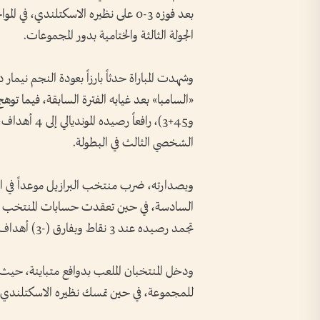
بعد فوزه 3-0 على نظيره الاسكتلندي
الجولة الثالثة والختامية بدور المجموعات.
وشهدت المباراة حدثاً بارزاً بعودة النجم نيما
الشخصي الثالث في البطولة.
وبصدارته، ضرب منتخب البرازيل موعداً في ال
السادسة، في حين تعقدت حسابات المنتخب الا
تجمد رصيده عند 3 نقاط وبفارق (-3) أهداف.
ودخل المنتخبان الملعب بدوافع متباينة، حيث 
للمجموعة، في حين تمسك نظيره الاسكتلندي بأم