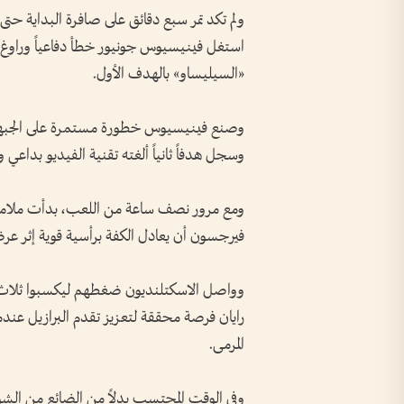
ولم تكد تمر سبع دقائق على صافرة البداية ح
استغل فينيسيوس جونيور خطأ دفاعياً وراوغ 
«السيليساو» بالهدف الأول.
وصنع فينيسيوس خطورة مستمرة على الجبهة ال
وسجل هدفاً ثانياً ألغته تقنية الفيديو بداع
ومع مرور نصف ساعة من اللعب، بدأت ملامح 
فيرجسون أن يعادل الكفة برأسية قوية إثر عرض
وواصل الاسكتلنديون ضغطهم ليكسبوا ثلاث ركن
رايان فرصة محققة لتعزيز تقدم البرازيل عند
المرمى.
وفي الوقت المحتسب بدلاً من الضائع من الش