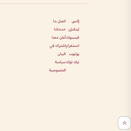
إكس
اتصل بنا
لينكدإن
خدماتنا
فيسبوك
أعلن معنا
انستغرام
اشترك في
يوتيوب
البيان
تيك توك
سياسة
الخصوصية