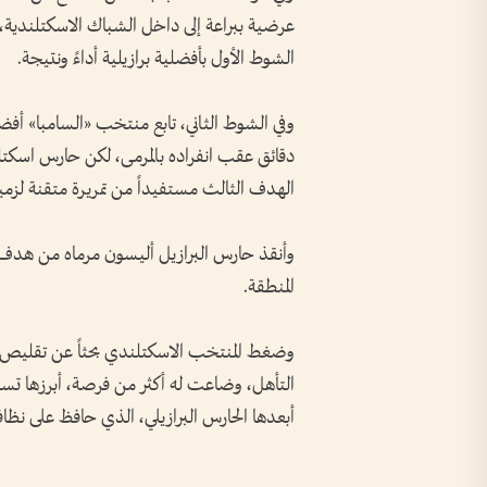
عرضية ببراعة إلى داخل الشباك الاسكتلندية، مسج
الشوط الأول بأفضلية برازيلية أداءً ونتيجة.
وفي الشوط الثاني، تابع منتخب «السامبا» أ
دقائق عقب انفراده بالمرمى، لكن حارس اسكتل
الهدف الثالث مستفيداً من تمريرة متقنة لزمي
وأنقذ حارس البرازيل أليسون مرماه من هد
المنطقة.
وضغط المنتخب الاسكتلندي بحثاً عن تقليص ا
التأهل، وضاعت له أكثر من فرصة، أبرزها تسد
أبعدها الحارس البرازيلي، الذي حافظ على نظافة