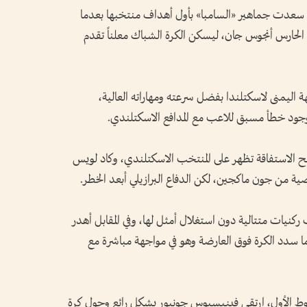
تى سعدت جماهير «السامبا» بأول أهداف منتخبها بعدما
الحارس أنجوس جان، ليسكن الكرة الشباك معلناً تقدم
يمنى لاسكتلندا بفضل سرعته ومهاراته العالية،
ي وجود خطأ مسبق للاعب مع المدافع الاسكتلندي.
الاستفاقة تظهر على المنتخب الاسكتلندي، وكاد لويس
ية من جون ماكجين، لكن الدفاع البرازيلي أبعد الخطر.
يات متتالية دون استغلال أمثل لها، وفي المقابل أهدر
ما سدد الكرة فوق العارضة وهو في مواجهة مباشرة مع
وط الأول، ارتقى فينيسيوس جونيور بشكل رائع وحول كرة