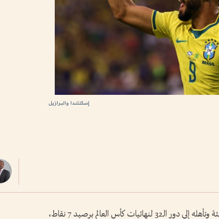
إسكتلندا والبرازيل
حسم المنتخب البرازيلي صدارة مجموعته الثالثة وتأهله إلى دور الـ32 لنهائيات كأس العالم برصيد 7 نقاط،