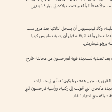
لاً هدفاً ثانياً له ولمنتخب بلاده في المباراة، لينتهي
فضليته، وكاد فينيسيوس أن يسجل الثلاثية بعد مرور ست
ندا تدخل وأنقذ الموقف، قبل أن يضيف ماتيوس كونيا
له برونو غيماريش.
ف بعد تصديه لتسديدة قوية لفيرجسون من مخالفة خارج
لفارق بتسجيل هدف ربما يكون له تأثير في حسابات
يدة ماكجين التي تحولت إلى ركنية، ورأسية فيرجسون التي
 شباكه حتى انتهاء اللقاء.