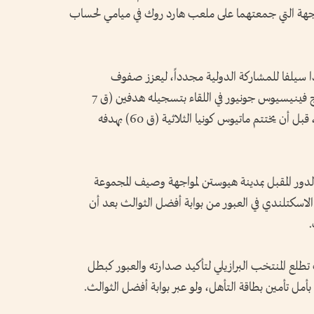
، في المواجهة التي جمعتهما على ملعب هارد روك في ميامي لحساب
ر دا سيلفا للمشاركة الدولية مجدداً، ليعزز صفوف
«السامبا» بعد غيابه الفترة السابقة، فيما توهج فينيسيوس جونيور في اللقاء بتسجيله هدفين (ق 7
و45+3)، رافعاً رصيده المونديالي إلى 4 أهداف، قبل أن يختتم ماتيوس كونيا الثلاثية (ق 60) بهدفه
دور المقبل بمدينة هيوستن لمواجهة وصيف المجموعة
سكتلندي في العبور من بوابة أفضل الثوالث بعد أن
تطلع المنتخب البرازيلي لتأكيد صدارته والعبور كبطل
ل تأمين بطاقة التأهل، ولو عبر بوابة أفضل الثوالث.