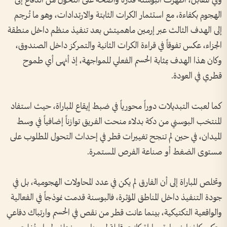
وفي المقابل، أظهرت البوسنة قدرة واضحة على التحول من الدفاع إلى
الهجوم بكفاءة، مع استثمار الكرات الثابتة والارتدادات، وهو ما تُرجم
إلى الهدف الثالث عبر إرمين ماهميتش بعد تنفيذ منظم داخل منطقة
الجزاء، عكس تفوقاً في قراءة الكرات الثانية والتمركز داخل الصندوق،
وكان هذا الهدف بمثابة الحسم الفعلي للمواجهة، إذ أنهى أي طموح
قطري في العودة.
كما لعبت التبديلات دوراً محورياً في ضبط إيقاع المباراة، حيث استفاد
المنتخب البوسني من دكة بدلاء منحت الفريق توازناً إضافياً في وسط
الميدان، في حين لم تنجح تغييرات قطر في إحداث التحول المطلوب على
مستوى الضغط أو صناعة الفرص المستمرة.
وتخلص المباراة إلى أن الفارق لم يكن في عدد المحاولات الهجومية، بل في
جودة التنفيذ داخل المناطق المؤثرة، فالبوسنة قدمت نموذجاً في الفعالية
والواقعية التكتيكية، بينما عانت قطر من نقص في الحسم وارتباك دفاعي