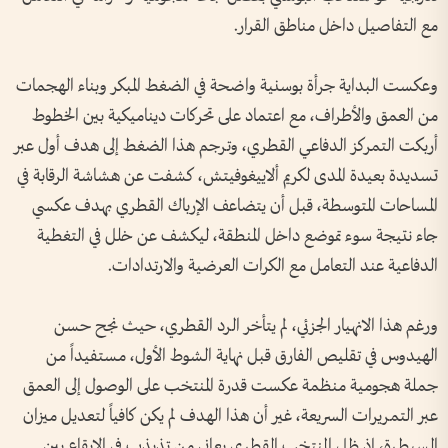
مع التفاصيل داخل مناطق القرار.
وعكست البداية جرأة بوسنية واضحة في الضغط المبكر وبناء الهجمات
من العمق والأطراف، مع اعتماد على تحركات ديناميكية بين الخطوط
أربكت التمركز الدفاعي القطري، وترجم هذا الضغط إلى هدف أول عبر
تسديدة بعيدة المدى لكريم ألاييغوفيتش، كشفت عن هشاشة الرقابة في
المساحات المتوسطة، قبل أن يتضاعف الإرباك القطري بهدف عكسي
جاء نتيجة سوء تموضع داخل المنطقة، ليكشف عن خلل في التغطية
الدفاعية عند التعامل مع الكرات العرضية والارتدادات.
ورغم هذا الانهيار الجزئي، لم يتأخر الرد القطري، حيث نجح حسن
الهيدوس في تقليص الفارق قبل نهاية الشوط الأول، مستفيداً من
جملة هجومية منظمة عكست قدرة المنتخب على الوصول إلى العمق
عبر التمريرات السريعة، غير أن هذا الهدف لم يكن كافياً لتعديل ميزان
السيطرة، إذ ظل المنتخب القطري يعاني من تذبذب في الإيقاع بين