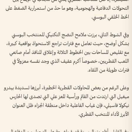
التحولات الدفاعية والهجومية، وهو ما حدّ من استمرارية الضغط على
الخط الخلفي البوسني.
وفي الشوط الثاني، برزت ملامح النضج التكتيكي للمنتخب البوسني
بشكل أوضح، حيث تعامل مع فترات تراجع الاستحواذ بواقعية كبيرة،
مع تقليص المساحات بين الخطوط الثلاثة وإغلاق المنافذ أمام صانعي
اللعب القطريين، خصوصاً أكرم عفيف الذي وجد نفسه معزولاً في
فترات طويلة من اللقاء.
وعلى الرغم من بعض المحاولات القطرية الخطيرة، أبرزها تسديدة بيدرو
ميغيل التي ارتدت من القائم ورأسية المعز علي التي تصدى لها الحارس
نيكولا فاسيلي، فإن غياب الفاعلية داخل منطقة الجزاء ظل العنوان
الأبرز لأداء المنتخب القطري.