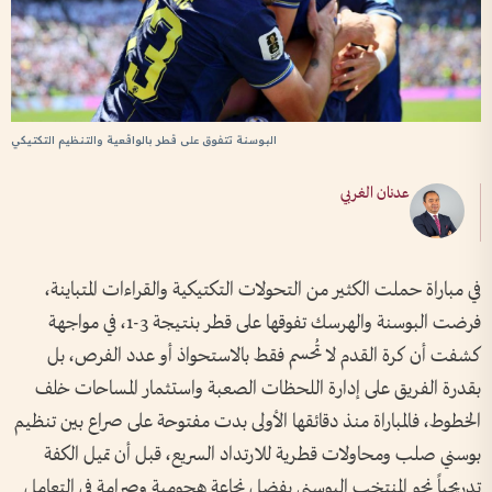
البوسنة تتفوق على قطر بالواقعية والتنظيم التكتيكي
عدنان الغربي
في مباراة حملت الكثير من التحولات التكتيكية والقراءات المتباينة،
فرضت البوسنة والهرسك تفوقها على قطر بنتيجة 3-1، في مواجهة
كشفت أن كرة القدم لا تُحسم فقط بالاستحواذ أو عدد الفرص، بل
بقدرة الفريق على إدارة اللحظات الصعبة واستثمار المساحات خلف
الخطوط، فالمباراة منذ دقائقها الأولى بدت مفتوحة على صراع بين تنظيم
بوسني صلب ومحاولات قطرية للارتداد السريع، قبل أن تميل الكفة
تدريجياً نحو المنتخب البوسني بفضل نجاعة هجومية وصرامة في التعامل