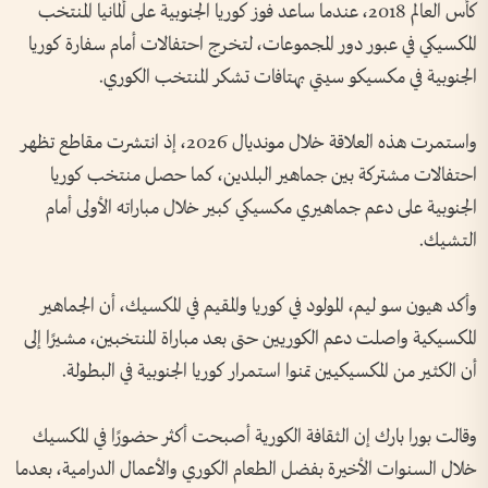
كأس العالم 2018، عندما ساعد فوز كوريا الجنوبية على ألمانيا المنتخب
المكسيكي في عبور دور المجموعات، لتخرج احتفالات أمام سفارة كوريا
الجنوبية في مكسيكو سيتي بهتافات تشكر المنتخب الكوري.
واستمرت هذه العلاقة خلال مونديال 2026، إذ انتشرت مقاطع تظهر
احتفالات مشتركة بين جماهير البلدين، كما حصل منتخب كوريا
الجنوبية على دعم جماهيري مكسيكي كبير خلال مباراته الأولى أمام
التشيك.
وأكد هيون سو ليم، المولود في كوريا والمقيم في المكسيك، أن الجماهير
المكسيكية واصلت دعم الكوريين حتى بعد مباراة المنتخبين، مشيرًا إلى
أن الكثير من المكسيكيين تمنوا استمرار كوريا الجنوبية في البطولة.
وقالت بورا بارك إن الثقافة الكورية أصبحت أكثر حضورًا في المكسيك
خلال السنوات الأخيرة بفضل الطعام الكوري والأعمال الدرامية، بعدما