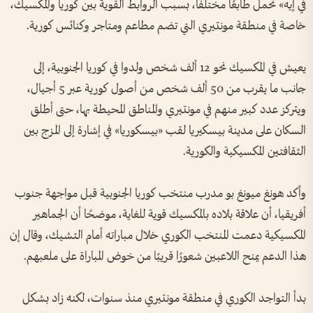
في إيه» تحمل طابعًا مختلفًا، بسبب الروابط القوية بين كوريا والمكسيك،
خاصة في منطقة مونتيري التي تضم مطاعم ومتاجر وكنائس كورية.
يعيش في المكسيك نحو 12 ألف شخص ولدوا في كوريا الجنوبية، إلى
جانب ما يقرب من 50 ألف شخص من أصول كورية عبر 5 أجيال،
ويتركز عدد كبير منهم في مونتيري والمناطق المحيطة بها، حتى أطلق
السكان على مدينة بيسكيريا لقب «بيسكوريا» في إشارة إلى المزج بين
الثقافتين المكسيكية والكورية.
وأكد هونغ ميونغ بو مدرب منتخب كوريا الجنوبية قبل مواجهة جنوب
أفريقيا، أن علاقة بلاده بالمكسيك قوية للغاية، موضحًا أن الجماهير
المكسيكية دعمت المنتخب الكوري خلال مباراته أمام التشيك، وقال إن
هذا الدعم يمنح اللاعبين شعورًا قريبًا من خوض المباراة على ملعبهم.
بدأ التواجد الكوري في منطقة مونتيري منذ سنوات، لكنه زاد بشكل