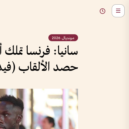
مونديال 2026
سانيا: فرنسا تملك
حصد الألقاب (فيد