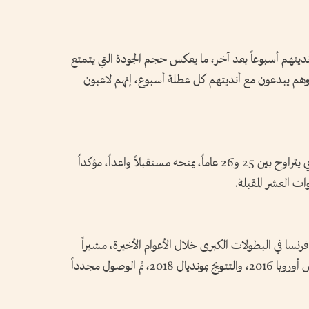
أنديتهم أسبوعاً بعد آخر، ما يعكس حجم الجودة التي يتمتع
ن وهم يبدعون مع أنديتهم كل عطلة أسبوع، إنهم لاعبون
ولفت سانيا إلى أن معدل أعمار المنتخب، الذي يتراوح بين 25 و26 عاماً، يمنحه مستقبلاً واعداً، مؤكداً
ت العشر المقبلة.
فرنسا في البطولات الكبرى خلال الأعوام الأخيرة، مشيراً
إلى بلوغ ربع نهائي كأس العالم 2014، ونهائي كأس أوروبا 2016، والتتويج بمونديال 2018، ثم الوصول مجدداً