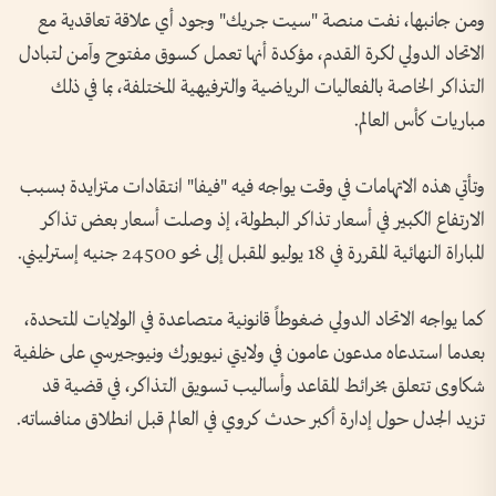
ومن جانبها، نفت منصة "سيت جريك" وجود أي علاقة تعاقدية مع
الاتحاد الدولي لكرة القدم، مؤكدة أنها تعمل كسوق مفتوح وآمن لتبادل
التذاكر الخاصة بالفعاليات الرياضية والترفيهية المختلفة، بما في ذلك
مباريات كأس العالم.
وتأتي هذه الاتهامات في وقت يواجه فيه "فيفا" انتقادات متزايدة بسبب
الارتفاع الكبير في أسعار تذاكر البطولة، إذ وصلت أسعار بعض تذاكر
المباراة النهائية المقررة في 18 يوليو المقبل إلى نحو 24500 جنيه إسترليني.
كما يواجه الاتحاد الدولي ضغوطاً قانونية متصاعدة في الولايات المتحدة،
بعدما استدعاه مدعون عامون في ولايتي نيويورك ونيوجيرسي على خلفية
شكاوى تتعلق بخرائط المقاعد وأساليب تسويق التذاكر، في قضية قد
تزيد الجدل حول إدارة أكبر حدث كروي في العالم قبل انطلاق منافساته.