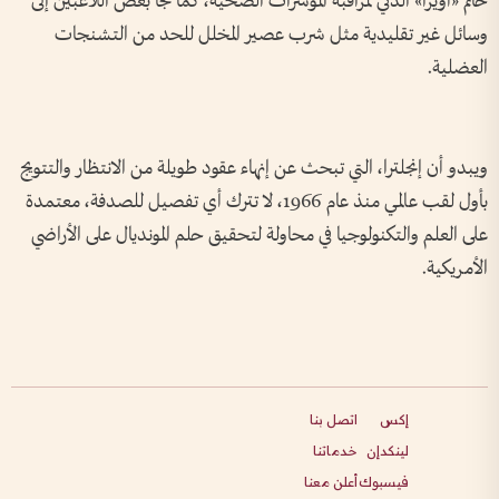
خاتم «أويرا» الذكي لمراقبة المؤشرات الصحية، كما لجأ بعض اللاعبين إلى
وسائل غير تقليدية مثل شرب عصير المخلل للحد من التشنجات
العضلية.
ويبدو أن إنجلترا، التي تبحث عن إنهاء عقود طويلة من الانتظار والتتويج
بأول لقب عالمي منذ عام 1966، لا تترك أي تفصيل للصدفة، معتمدة
على العلم والتكنولوجيا في محاولة لتحقيق حلم المونديال على الأراضي
الأمريكية.
إكس
اتصل بنا
لينكدإن
خدماتنا
فيسبوك
أعلن معنا