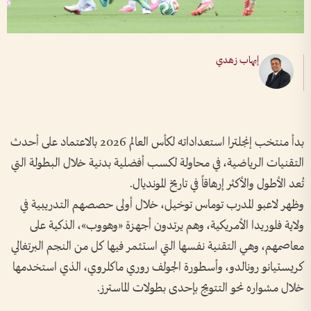
إيهاب زهدي
بدأ منتخب إنجلترا استعداداته لكأس العالم 2026 بالاعتماد على أحدث
التقنيات الرياضية، في محاولة لكسب أفضلية بدنية خلال البطولة التي
تُعد الأطول والأكثر إرهاقاً في تاريخ المونديال.
وظهر لاعبو المدرب توماس توخيل، خلال أولى حصصهم التدريبية في
ولاية فلوريدا الأمريكية، وهم يرتدون أجهزة «وهووب»، الذكية على
معاصمهم، وهي التقنية نفسها التي استثمر فيها كل من النجم البرتغالي
كريستيانو رونالدو، وأسطورة الجولف روري ماكلروي، الذي استخدمها
خلال مشواره نحو التتويج بإحدى بطولات الماسترز.