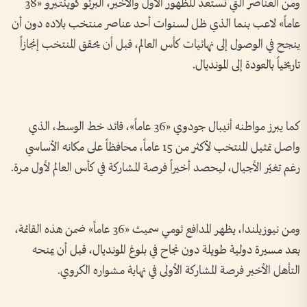
ومن العناصر التي تستعد للظهور الأول والأخير، ألبرتو كوينتيرو «38
عاماً» لاعب بنما الذي ظل لسنوات أحد عناصر منتخب بلاده دون أن
ينجح في الوصول إلى نهائيات كأس العالم، قبل أن يحقق المنتخب إنجازاً
تاريخياً بالعودة إلى المونديال.
كما يبرز مواطنه أنيبال جودوي «36 عاماً»، قائد خط الوسط، الذي
واصل تمثيل المنتخب لأكثر من 15 عاماً، محافظاً على مكانه الأساسي
رغم تغيّر الأجيال، ليحصد أخيراً فرصة المشاركة في كأس العالم لأول مرة.
ومن نيوزيلندا، يظهر المدافع ثومي سميث «36 عاماً» ضمن هذه القائمة،
بعد مسيرة دولية طويلة دون نجاح في بلوغ المونديال، قبل أن يمنحه
التأهل الأخير فرصة المشاركة الأولى في نهاية مشواره الكروي.