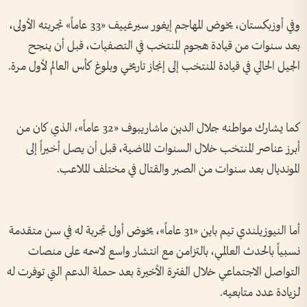
وفي أوزبكستان، يخوض المهاجم إيغور سيرغييف «33 عاماً» تجربته الأولى،
بعد سنوات من قيادة هجوم المنتخب في التصفيات، قبل أن ينجح
الجيل الحالي في قيادة المنتخب إلى إنجاز تاريخي وبلوغ كأس العالم لأول مرة.
كما يشارك مواطنه جلال الدين ماشاريبوف «32 عاماً»، الذي كان من
أبرز عناصر المنتخب خلال السنوات الماضية، قبل أن يصل أخيراً إلى
المونديال بعد سنوات من الصبر والقتال في مختلف الملاعب.
أما النيوزيلندي تيم باين «31 عاماً»، يخوض أول تجربة له في سن متقدمة
نسبياً بالحدث العالمي، بالتزامن مع انتشار واسع لاسمه على منصات
التواصل الاجتماعي خلال الفترة الأخيرة بعد حملة الدعم التي توفرت له
لزيادة عدد متابعيه.