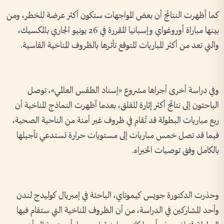
كما أظهرت النتائج أن بعض المواجهات ستكون أكثر عرضة للخطر، ومن
بينها مباراة أوروغواي وإسبانيا المقررة في 26 يونيو الجاري بالمكسيك،
والتي تعد من أكثر المباريات المتوقع تأثرها بالظروف المناخية القاسية.
وفي دراسة أخرى أجراها مشروع «إسناد الطقس العالمي»، توصل
الباحثون إلى نتائج أكثر إثارة للقلق، بعدما أظهرت النماذج المناخية أن
ربع مباريات البطولة قد تُقام في ظروف غير آمنة من الناحية الصحية،
فيما قد تصل خمس مباريات إلى مستويات حرارة تستدعي تأجيلها
بالكامل وفق توصيات الخبراء.
وحذرت الدكتورة جويس كيموتاي، الباحثة في إمبريال كوليدج لندن
وأحد المشاركين في الدراسة، من أن الظروف المناخية التي ستقام فيها