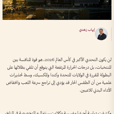
إيهاب زهدي
لن يكون التحدي الأكبر في كأس العالم 2026، هو قوة المنافسة بين
المنتخبات، بل درجات الحرارة المرتفعة التي يتوقع أن تلقي بظلالها على
البطولة المقررة في الولايات المتحدة وكندا والمكسيك، وسط تحذيرات
علمية من أن الطقس الحار قد يؤدي إلى تراجع سرعة اللعب وانخفاض
الأداء البدني للاعبين.
وكشفت دراسة أجرتها مؤسسة «كلايمت سنترال» المتخصصة في المناخ،