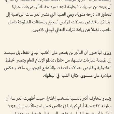
أن 93% من مباريات البطولة الـ104 مرشحة للتأثر بدرجات حرارة
تتجاوز 28 درجة مئوية، وهي العتبة التي تشير الدراسات الرياضية إلى
ارتباطها بانخفاض معدلات الركض السريع والمسافات المقطوعة داخل
الملعب، فضلاً عن زيادة فترات التعافي البدني للاعبين.
ويرى الباحثون أن التأثير لن يقتصر على الجانب البدني فقط، بل سيمتد
إلى طبيعة المباريات نفسها، من خلال تباطؤ الإيقاع العام وتغيير الخطط
التكتيكية وتقليص معدلات الضغط والاندفاع الهجومي، ما قد ينعكس
مباشرة على مستوى الإثارة الفنية في البطولة.
وتبدو المخاوف أكبر بالنسبة لمنتخب إنجلترا، حيث أظهرت الدراسة أن
مباراته الافتتاحية أمام كرواتيا في دالاس تحمل احتمالاً يصل إلى 95%
للتأثر بالحرارة، وفي المقابل، تنخفض النسبة إلى 16% في مواجهة غانا