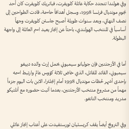
وفي هولندا تتجدد حكاية عائلة كلويفرت، فباتريك كلويفرت كان أحد
نجوم مونديال فرنسا 1998، وسجل أهدافاً حاسمة، قادت الطواحين إلى
نصف النهائي، وبعد سنوات طويلة أصبح جاستن كلويفرت وجهاً
أساسياً في المنتخب الهولندي، باحثاً عن إنجاز يعيد اسم العائلة إلى واجهة
البطولة.
أما في الأرجنتين فإن جوليانو سيميوني يحمل إرث والده دييغو
سيميوني، القائد المقاتل، الذي خاض ثلاثة كؤوس عالم وارتبط اسمه
بإحدى أشهر لحظات مونديال 1998 أمام إنجلترا، الابن بات اليوم جزءاً
مهماً من مشروع منتخب الأرجنتين، بعدما أثبت حضوره مع أتلتيكو
مدريد ومنتخب التانغو.
وفي النرويج أيضاً يقف كريستيان ثورستفيدت على أعتاب إنجاز عائلي