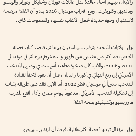
والأبناء، بينهم أسماء خالدة مثل عائلات فورلان وشمايكل وتورام وألونسو
ومالديني وكلويفرت، ومع اقتراب مونديال 2026 يبدو أن القائمة مرشحة
لاستقبال وجوه جديدة تحمل الألقاب نفسها، والطموحات ذاتها.
وفي الولايات المتحدة يترقب سيباستيان بيرهالتر، فرصة كتابة فصله
الخاص بعد أكثر من عقدين على ظهور والده غريغ بيرهالتر في مونديالي
2002 و2006، والأب كان صخرة دفاعية أسهمت في وصول المنتخب
الأمريكي إلى ربع النهائي في كوريا واليابان، قبل أن يعود لاحقاً لقيادة
المنتخب مدرباً في مونديال قطر 2022، أما الابن فقد شق طريقه بثبات
إلى تشكيلة المنتخب الأمريكي، مدعوماً بموسم مميز، وأداء أقنع المدرب
ماوريسيو بوتشيتينو بمنحه الثقة.
وفي البرتغال تبدو القصة أكثر عائلية، فبعد أن ارتدى سيرجيو