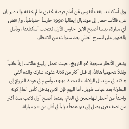
وفي أسكتلندا يقف أنغوس غَن أمام فرصة تحقيق ما لم يحققه والده برايان
غن، فالأب حضر إلى مونديال إيطاليا 1990 حارساً احتياطياً، ولم يخض
أي مباراة، بينما أصبح الابن الحارس الأول لمنتخب أسكتلندا، ويأمل
بالظهور على المسرح العالمي بعد سنوات من الانتظار.
وتبقى الأنظار متجهة نحو النرويج، حيث يحمل إرلينغ هالاند، إرثاً عائلياً
وثقلاً هجومياً هائلاً، إذ قبل أكثر من ثلاثة عقود، شارك والده ألفي
هالاند في مونديال الولايات المتحدة 1994، وأسهم في عودة النرويج إلى
البطولة بعد غياب طويل، أما اليوم فإن الابن يدخل كأس العالم كونه
واحداً من أخطر المهاجمين في العالم، بعدما أصبح أول لاعب منذ أكثر
من نصف قرن يصل إلى 50 هدفاً دولياً في أقل من 50 مباراة.