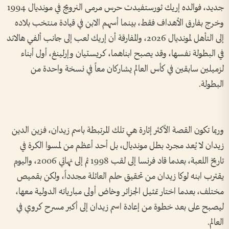
جديد، فوالده إريك ثورستفيدت حرس مرمى النرويج في مونديال 1994
وخرج بفارق الأهداف فقط، بينما أسهم الابن في قيادة منتخب بلاده
إلى التأهل لمونديال 2026، والمفارقة أن إريك لعب إلى جانب ألفي هالاند
في البطولة نفسها، وقد يصبح ابناهما، كريستيان وإرلينغ، أول أبناء
لزميلين سابقين في كأس العالم يشاركان معاً في نسخة واحدة من
البطولة.
وربما تكون القصة الأكثر إثارة هي تلك المرتبطة باسم زيدان، فزين الدين
زيدان لا يُعد مجرد بطل مونديال، بل أحد أعظم من لمسوا الكرة في
تاريخ اللعبة، بعدما قاد فرنسا إلى لقب 1998 ثم إلى نهائي 2006، واليوم
يقترب ابنه لوكا زيدان من تحقيق حلم العائلة مجدداً، ولكن بقميص
مختلف، بعدما اختار تمثيل الجزائر وخاض أولى مبارياته الدولية معها،
ليصبح على بعد خطوة من إعادة اسم زيدان إلى أكبر مسرح كروي في
العالم.