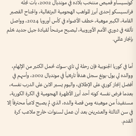
كونسيساو قميص منتخب بلاده في مونديال 2002، بات نجله
فرانسيسكو إحدى أبرز المواهب الهجومية البرتغالية، والجناح القصير
القامة، الكبير موهبة، خطف الأضواء في كأس أوروبا 2024، وواصل
تألقه في دوري الأمم الأوروبية، ليصبح مرشحاً لقيادة جيل جديد يحلم
بإنجاز عالمي.
أما في كوريا الجنوبية فإن رحلة لي تاي-سوك تحمل الكثير من الإلهام،
ووالده لي يول-يونغ سجل هدفاً تاريخياً في مونديال 2002، وأسهم في
أفضل إنجاز كوري على الإطلاق، واليوم يسير الابن على الدرب نفسه،
بعدما فرض نفسه كونه أحد أبرز الأظهرة الهجومية في الكرة الكورية،
مستفيداً من موهبته ومن قصة والده، الذي لم يصبح لاعباً محترفاً إلا
في سن الثالثة والعشرينن بعد أن عمل لسنوات خارج ملاعب كرة
القدم.