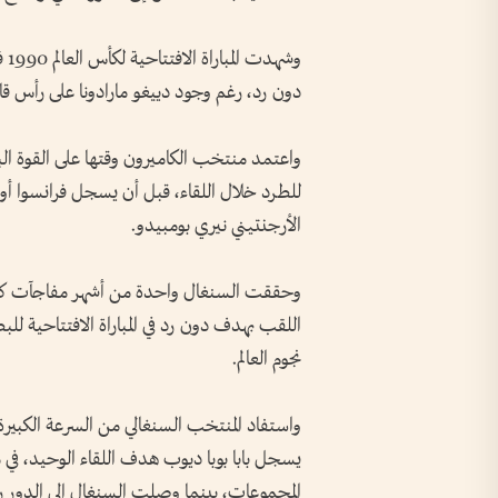
وش
دون رد، رغم وجود دييغو مارادونا على رأس قائ
واعتمد منتخب الكاميرون وقتها على القوة الب
للطرد خلال اللقاء، قبل أن يسجل فرانسوا أو
الأرجنتيني نيري بومبيدو.
اللقب بهدف دون رد في المباراة الافتتاحية ل
نجوم العالم.
واستفاد المنتخب السنغالي من السرعة الكبير
يسجل بابا بوبا ديوب هدف اللقاء الوحيد، في 
المجموعات، بينما وصلت السنغال إلى الدور ربع