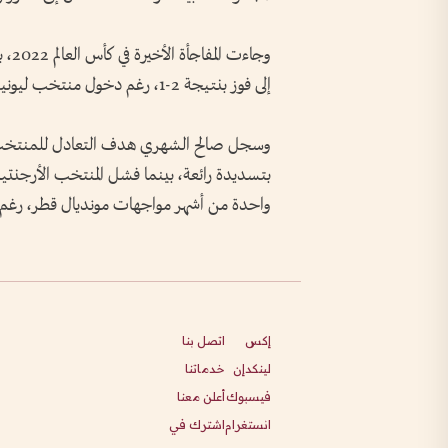
وجاء
إلى فوز بنتيجة 2-1، رغم دخول منتخب ليونيل ميسي البطولة بسلسلة طويلة دون هزيمة.
وسجل صالح الشهري هدف التعادل للمنتخب 
بتسديدة رائعة، بينما فشل المنتخب الأرجنتيني
واحدة من أشهر مواجهات مونديال قطر، رغم نجا
إكس
اتصل بنا
لينكدإن
خدماتنا
فيسبوك
أعلن معنا
انستغرام
اشترك في