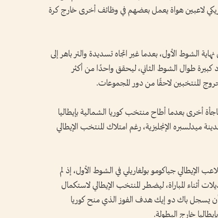
مريكي لاعبين هواة يعمل بعضهم في وظائف أخرى خارج كرة
اية الشوط الأول، بعدما غير اتجاه تسديدة والتر باهر إلى
 كبيرة طوال الشوط الثاني، ليحقق واحدًا من أكثر
 خروج المنتخبين لاحقًا من دور المجموعات.
ور المجموعات في كأس العالم 1966 مفاجأة أخرى بعدما أطاح منتخب كوريا الشمالية بإيطاليا
نة ميدلسبره الإنجليزية، رغم امتلاك المنتخب الإيطالي
ب الإيطالي جياكومو بولغاريلي في الشوط الأول، إذ لم
لات أثناء المباراة، ليضطر المنتخب الإيطالي لاستكمال
 أن يسجل باك دو إيك هدف الفوز الذي منح كوريا
إيطاليا خارج البطولة.