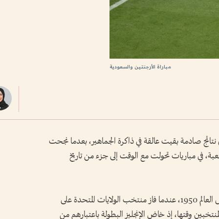
مباراة الأرجنتين والسعودية
نتائج صادمة بقيت عالقة في ذاكرة الجماهير، بعدما نجحت
بة، في مباريات تحولت مع الوقت إلى جزء من تاريخ
وجاءت المفاجأة الأولى في دور المجموعات بكأس العالم 1950، عندما فاز منتخب الولايات المتحدة على
لمنتخبين وقتها، إذ خاض الإنجليز البطولة باعتبارهم من