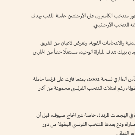
هدت المباراة الافتتاحية لكأس العالم 1990 فوز منتخب الكاميرون على الأرجنتين حاملة اللقب بهدف
مة المنتخب الأرجنتيني.
دنية والالتحامات القوية، وتعرض لاعبان من الفريق
مان بييك هدف المباراة الوحيد، مستغلًا خطأ من الحارس
وحققت السنغال واحدة من أشهر مفاجآت كأس العالم في نسخة 2002، بعدما فازت على فرنسا حاملة
لبطولة، رغم امتلاك المنتخب الفرنسي مجموعة من أكبر
ة في الهجمات المرتدة، خاصة عبر الحاج ضيوف، قبل أن
مباراة ودع بعدها المنتخب الفرنسي البطولة من دور
 النهائي.