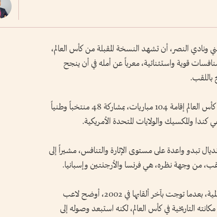
 ونادي النصر، أن تشهد النسخة المقبلة من كأس العالم،
ة الأولى بمشاركة 48 منتخباً، منافسات قوية واستثنائية، معرباً عن أمله في أن ينجح
ج باللقب.
وستشهد النسخة الأكبر على الإطلاق في تاريخ كأس العالم إقامة 104 مباريات، بمشاركة 48 منتخباً وطنياً
يال تبدو واعدة على مستوى الإثارة والتنافس، مشيراً إلى
للقب، من وجهة نظره، هي فرنسا والأرجنتين وإسبانيا.
وعن حظوظ البرازيل في استعادة أمجادها العالمية، بعدما توجت بآخر ألقابها في 2002، أوضح لاعب
كانته التاريخية في كأس العالم، لكنه استبعد وصوله إلى