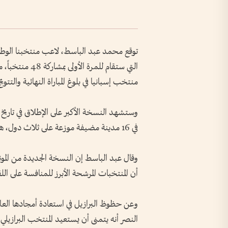
توقع محمد عبد الباسط، لاعب منتخبنا الوطني
التي ستقام للمر
منتخب إسبانيا في بلوغ المباراة النهائية والتتوي
في 16 مدينة مضيفة موزعة على ثلاث دول، هي كندا والمكسيك والولايات المتحدة الأمريكية.
وقال عبد الباسط إن النسخة الجديدة من الموند
أن المنتخبات المرشحة الأبرز للمنافسة على ا
النصر أنه يتمنى أن يستعيد المنتخب البرازيلي م