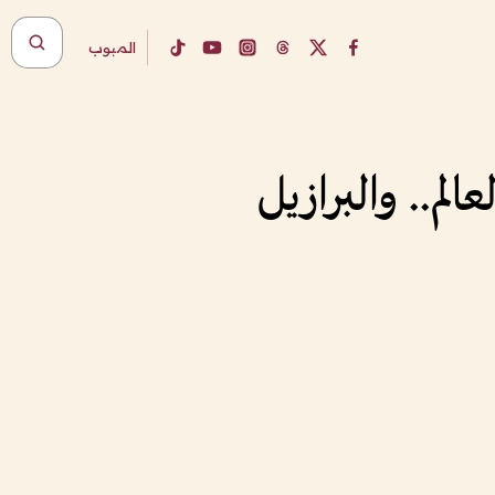
المبوب
م.. والبرازيل