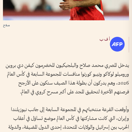
صلاح
أ ف ب
يدخل المصري محمد صلاح والبلجيكيون المخضرمون كيفن دي بروين
وروميلو لوكاكو وتيبو كورتوا منافسات المجموعة السابعة في كأس العالم
2026، وهم يدركون أن بطولة هذا الصيف ستكون على الأرجح
فرصتهم الأخيرة لتحقيق المجد على أكبر مسرح كروي في العالم.
وأوقعت القرعة منتخباتهم في المجموعة السابعة إلى جانب نيوزيلندا
وإيران، التي كانت مشاركتها في كأس العالم موضع تساؤل في أعقاب
الحرب بين إسرائيل والولايات المتحدة، إحدى الدول المضيفة، والدولة