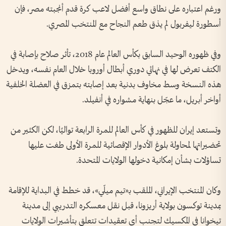
ورغم اعتباره على نطاق واسع أفضل لاعب كرة قدم أنجبته مصر، فإن
أسطورة ليفربول لم يذق طعم النجاح مع المنتخب المصري.
وفي ظهوره الوحيد السابق بكأس العالم عام 2018، تأثر صلاح بإصابة في
الكتف تعرض لها في نهائي دوري أبطال أوروبا خلال العام نفسه، ويدخل
هذه النسخة وسط مخاوف بدنية بعد إصابته بتمزق في العضلة الخلفية
أواخر أبريل، ما عجّل بنهاية مشواره في أنفيلد.
وتستعد إيران للظهور في كأس العالم للمرة الرابعة تواليًا، لكن الكثير من
تحضيراتها لمحاولة بلوغ الأدوار الإقصائية للمرة الأولى طغت عليها
تساؤلات بشأن إمكانية دخولها الولايات المتحدة.
وكان المنتخب الإيراني، الملقب بـ«تيم ميلّي»، قد خطط في البداية للإقامة
بمدينة توكسون بولاية أريزونا، قبل نقل معسكره التدريبي إلى مدينة
تيخوانا في المكسيك لتجنب أي تعقيدات تتعلق بتأشيرات الولايات