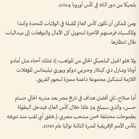
بلجيكا من دور الـ16 في كأس أوروبا 2024.
ومن الممكن أن تكون كأس العالم المقبلة في الولايات المتحدة وكندا
والمكسيك فرصتهم الأخيرة لتحويل كل الآمال والتوقعات إلى ميداليات
طال انتظارها.
ولا يخلو الجيل البلجيكي الحالي من المواهب، إذ تمتلك أسماء مثل أمادو
أونانا وشارل دي كيتلار وجيريمي دوكو ويوري تيليمانس المؤهلات
اللازمة لتشكيل مجموعة داعمة مميزة لنجوم الفريق.
أما صلاح، ثاني أفضل هداف في تاريخ مصر بعد مدربه الحالي حسام
حسن، والذي سيبلغ 34 عامًا خلال كأس العالم، فيدخل البطولة
بطموحات مختلفة ضمن منتخب مصري لم يحقق أي لقب منذ تتويجه
بكأس الأمم الإفريقية للمرة الثالثة تواليًا عام 2010.