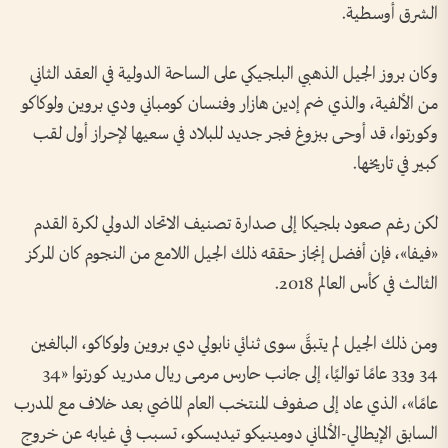
الشرق أوسطية.
وكان بروز الجيل الذهبي البلجيكي على الساحة الدولية في العقد الثاني
من الألفية، والذي ضم إدين هازار وفنسان كومباني ودي بروين ولوكاكو
وكورتوا، قد أوحى ببزوغ فجر جديد للبلاد في سعيها لإحراز أول لقب
كبير في تاريخها.
لكن رغم صعود بلجيكا إلى صدارة تصنيف الاتحاد الدولي لكرة القدم
«فيفا»، فإن أفضل إنجاز حققه ذلك الجيل اللامع من النجوم كان المركز
الثالث في كأس العالم 2018.
ومن ذلك الجيل لم يتبقَّ سوى ثنائي نابولي دي بروين ولوكاكو، البالغين
34 و33 عامًا تواليًا، إلى جانب حارس مرمى ريال مدريد كورتوا «34
عامًا»، الذي عاد إلى صفوف المنتخب العام الماضي بعد خلاف مع المدرب
السابق الإيطالي-الألماني دومينيكو تيديسكو، تسبب في غيابه عن خروج