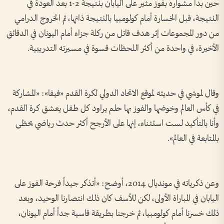
حين بدأ مشواره بفوز مثير على اليابان بنتيجة 2-1 بعد العودة في
النتيجة، قبل الخسارة أمام كولومبيا بالنتيجة ذاتها، ثم الخروج الدرامي
من دور المجموعات إثر هدف قاتل من ركلة جزاء أمام اليونان في الدقائق
الأخيرة، في واحدة من أكثر اللحظات قسوة في مسيرته التدريبية.
وقال لموشي في حديثه لموقع الاتحاد الدولي لكرة القدم «فيفا»: «المشاركة
في كأس العالم وخوضها والفوز بها حلم يراود كل طفل يعشق كرة القدم،
وأنا بالتأكيد لست استثناء، إنها على الأرجح أكثر حدث رياضي يحظى
بالمتابعة في العالم».
وعن ذكرياته في مونديال 2014، أوضح: «أتذكر جيداً فرحة الفوز على
اليابان في المباراة الأولى، لكن للأسف كان ذلك انتصارنا الوحيد، وبعد
ذلك خسرنا أمام كولومبيا، ثم خرجنا بطريقة قاسية جداً أمام اليونان،