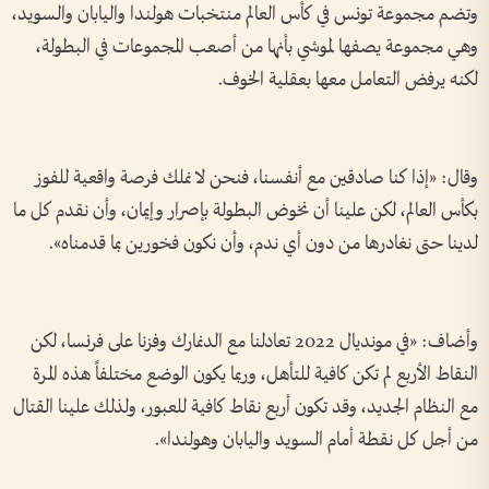
وتضم مجموعة تونس في كأس العالم منتخبات هولندا واليابان والسويد،
وهي مجموعة يصفها لموشي بأنها من أصعب المجموعات في البطولة،
لكنه يرفض التعامل معها بعقلية الخوف.
وقال: «إذا كنا صادقين مع أنفسنا، فنحن لا نملك فرصة واقعية للفوز
بكأس العالم، لكن علينا أن نخوض البطولة بإصرار وإيمان، وأن نقدم كل ما
لدينا حتى نغادرها من دون أي ندم، وأن نكون فخورين بما قدمناه».
وأضاف: «في مونديال 2022 تعادلنا مع الدنمارك وفزنا على فرنسا، لكن
النقاط الأربع لم تكن كافية للتأهل، وربما يكون الوضع مختلفاً هذه المرة
مع النظام الجديد، وقد تكون أربع نقاط كافية للعبور، ولذلك علينا القتال
من أجل كل نقطة أمام السويد واليابان وهولندا».