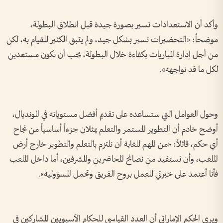
وأكد أن الاستعدادات تسير بصورة جيدة قبل انطلاق البطولة،
موضحاً: «التحضيرات تسير بشكل جيد، ولم يتبق الكثير للقيام به، لكن
من أجل إدارة المباريات بكفاءة خلال البطولة، يجب أن نكون مستعدين
لكل ما قد نواجهه».
وحول العوامل التي ستساعده على تقديم أفضل مستوياته في المونديال،
أوضح خادم أن التطوير المستمر والتعلم يمثلان جزءاً أساسياً من نجاح
أي حكم، قائلاً: «من المهم للغاية أن نلتزم بالتعلم والتطوير خارج أرض
الملعب، وأن نستفيد من نصائح المحاضرين والمشرفين، أما داخل الملعب
فأنا أعتمد على خبرتي للعمل بروح الفريق وتحمل المسؤولية».
ويرى الحكم الإماراتي أن العدد القياسي للحكام الآسيويين المشاركين في