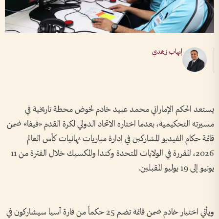
إيهاب زهدي
يستعد الحكم الإماراتي محمد عبيد خادم لخوض محطة تاريخية في
مسيرته التحكيمية، بعدما اختاره الاتحاد الدولي لكرة القدم «فيفا» ضمن
قائمة حكام الفيديو المشاركين في إدارة مباريات نهائيات كأس العالم
2026، المقررة في الولايات المتحدة وكندا والمكسيك خلال الفترة من 11
يونيو إلى 19 يوليو المقبلين.
ويأتي اختيار خادم ضمن قائمة تضم 25 حكماً من قارة آسيا سيشاركون في