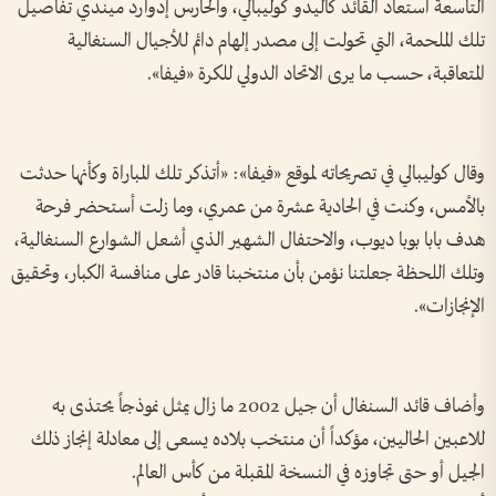
التاسعة استعاد القائد كاليدو كوليبالي، والحارس إدوارد ميندي تفاصيل
تلك الملحمة، التي تحولت إلى مصدر إلهام دائم للأجيال السنغالية
المتعاقبة، حسب ما يرى الاتحاد الدولي للكرة «فيفا».
وقال كوليبالي في تصريحاته لموقع «فيفا»: «أتذكر تلك المباراة وكأنها حدثت
بالأمس، وكنت في الحادية عشرة من عمري، وما زلت أستحضر فرحة
هدف بابا بوبا ديوب، والاحتفال الشهير الذي أشعل الشوارع السنغالية،
وتلك اللحظة جعلتنا نؤمن بأن منتخبنا قادر على منافسة الكبار، وتحقيق
الإنجازات».
وأضاف قائد السنغال أن جيل 2002 ما زال يمثل نموذجاً يحتذى به
للاعبين الحاليين، مؤكداً أن منتخب بلاده يسعى إلى معادلة إنجاز ذلك
الجيل أو حتى تجاوزه في النسخة المقبلة من كأس العالم.