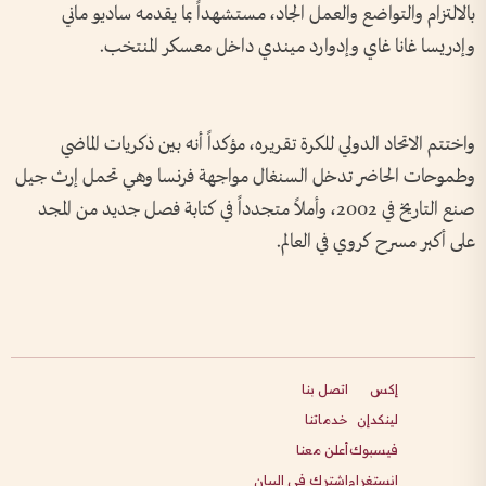
بالالتزام والتواضع والعمل الجاد، مستشهداً بما يقدمه ساديو ماني
وإدريسا غانا غاي وإدوارد ميندي داخل معسكر المنتخب.
واختتم الاتحاد الدولي للكرة تقريره، مؤكداً أنه بين ذكريات الماضي
وطموحات الحاضر تدخل السنغال مواجهة فرنسا وهي تحمل إرث جيل
صنع التاريخ في 2002، وأملاً متجدداً في كتابة فصل جديد من المجد
على أكبر مسرح كروي في العالم.
إكس
اتصل بنا
لينكدإن
خدماتنا
فيسبوك
أعلن معنا
انستغرام
اشترك في البيان