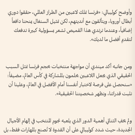
وأوضح كوليبالي: «فرنسا تملك لاعبين من الطراز العالمي، حققوا دوري
أبطال أوروبا، ويتألقون مع أنديتهم، لكن تمثيل السنغال يمنحنا دافعاً
إضافياً، وعندما ترتدي هذا القميص تشعر بمسؤولية كبيرة تدفعك
لتقديم أفضل ما لديك».
ومن جانبه أكد ميندي أن مواجهة منتخبات بحجم فرنسا تمثل السبب
الحقيقي الذي يجعل اللاعبين يحلمون بالمشاركة في كأس العالم، مضيفاً:
«سنحصل على فرصة لاختبار أنفسنا أمام الأفضل في العالم، وعلينا أن
نثبت قدراتنا، ونظهر شخصيتنا الحقيقية».
ولم يخفِ الثنائي أهمية الدور الذي يلعبه نجوم المنتخب في إلهام الأجيال
الجديدة، حيث شدد كوليبالي على أن القدوة لا تُصنع بالمهارات فقط، بل