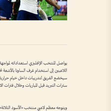
يواصل المنتخب الإنجليزي استعداداته لمواجهة 
اللاعبين إلى استخدام غرف الساونا بالأشعة تح
سيخضع الفريق لتدريبات داخل خيام حرارية خ
سترات التبريد قبل المباريات وخلال فترات الا
ويتوجه معظم لاعبي منتخب «الأسود الثلاثة» إ