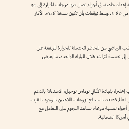
نشرته صحيفة «ذا صن»، وذلك لخوض مرحلة إعداد خاصة، في أجواء تصل فيها درجات الحرارة إلى 34
درجة مئوية، مع نسب رطوبة مرتفعة، تقترب من 80 %، وسط توقعات بأن تكون نسخة 2026 الأكثر
 الرياضي من المخاطر المحتملة للحرارة المرتفعة على
إلى خمسة لترات خلال المباراة الواحدة، ما يفرض
إنجلترا، بقيادة الألماني توماس توخيل، الاستعانة بالدعم
العائلي مبكراً خلال فترة الإعداد لنهائيات كأس العالم 2026، بالسماح لزوجات اللاعبين بالوجود بالقرب
 أجواء نفسية مريحة، تساعد النجوم على التعامل مع
 أمريكا الشمالية.