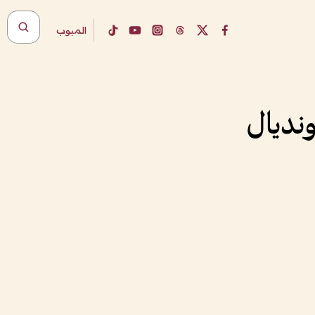
المبوب
ونديال