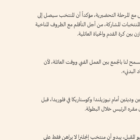
مع المرحلة التحضيرية، مؤكداً أن المنتخب سيصل إلى
المنتخبات المشاركة، من أجل التأقلم مع الظروف المناخية
بين كرة القدم والحياة العائلية.
سمح لنا بالجمع بين العمل الفني ووقت العائلة، لأن
 البدني».
ن وديتين أمام نيوزيلندا وكوستاريكا في فلوريدا، قبل
 مقره الرئيس خلال البطولة.
د التنازلي لانطلاق كأس العالم في 11 يونيو المقبل، يبدو أن منتخب إنجلترا لا يراهن فقط على