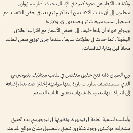
وتكشف الأرقام عن فجوة كبيرة في الإقبال، حيث أشار مسؤولون
محليون إلى أن مئات الآلاف من التذاكر لم تبع بعد في بعض الملاعب، مع
تسجيل نسب مبيعات تراوحت بين 35 و50 %.
ويتوقع خبراء أن يلجأ «فيفا» إلى خفض الأسعار مع اقتراب انطلاق
البطولة، كما حدث في بطولات سابقة، عندما جرى توزيع بعض المقاعد
مجاناً قبل بداية المنافسات.
وفي السياق ذاته فتح تحقيق منفصل في ملعب ميتلايف بنيوجيرسي،
الذي سيستضيف مباريات بارزة بينها مواجهة إنجلترا ضد بنما، إضافة
إلى المباراة النهائية، وسط شبهات تتعلق بآليات التسعير.
وأعلنت المدعية العامة في نيويورك ونظيرتها في نيوجيرسي بدء تحقيق
مشترك، مؤكدتين وجود شكاوى تتعلق بالتضليل بشأن مواقع المقاعد،