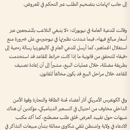
إلى جانب اتهامات بتضخيم الطلب عبر التحكم في المعروض.
وقالت المدعية العامة في نيويورك: «لا ينبغي التلاعب بالمشجعين عبر
أسعار مبالغ فيها»، فيما شددت نظيرتها في نيوجيرسي على ضرورة منع
استغلال الجماهير، كما أرسل المدعي العام في كاليفورنيا رسالة رسمية إلى
«فيفا» للتحقق من قانونية ما إذا كانت خرائط المقاعد قد استخدمت
بطريقة مضللة، خلال عمليات البيع، مشيراً إلى أن إعادة تصنيف
المقاعد خلال مراحل البيع قد يكون مخالفاً للقانون.
وفي الكونغرس الأمريكي أثار أعضاء لجنة الطاقة والتجارة وقوة الأمن
الداخلي مخاوف من احتيال في التسعير الديناميكي، مؤكدين أن هناك
شبهات حول تقييد العرض لخلق طلب مصطنع، كما أكد مكتب
الادعاء في ولاية واشنطن تلقي شكاوى مماثلة بشأن مبيعات التذاكر في