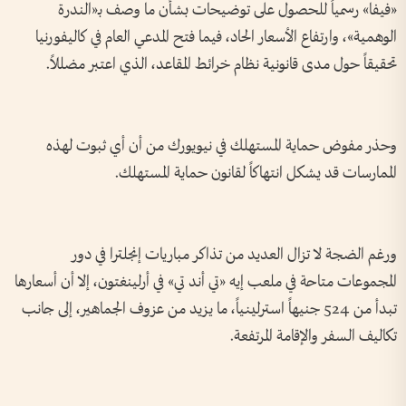
«فيفا» رسمياً للحصول على توضيحات بشأن ما وصف بـ«الندرة
الوهمية»، وارتفاع الأسعار الحاد، فيما فتح المدعي العام في كاليفورنيا
تحقيقاً حول مدى قانونية نظام خرائط المقاعد، الذي اعتبر مضللاً.
وحذر مفوض حماية المستهلك في نيويورك من أن أي ثبوت لهذه
الممارسات قد يشكل انتهاكاً لقانون حماية المستهلك.
ورغم الضجة لا تزال العديد من تذاكر مباريات إنجلترا في دور
المجموعات متاحة في ملعب إيه «تي أند تي» في أرلينغتون، إلا أن أسعارها
تبدأ من 524 جنيهاً استرلينياً، ما يزيد من عزوف الجماهير، إلى جانب
تكاليف السفر والإقامة المرتفعة.