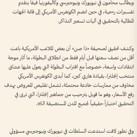
ويطالب محامون في نيويورك ونيوجيرسي وكاليفورنيا فيفا بتقديم
تفسيرات رسمية، في حين انضم الكونغرس الأمريكي إلى قائمة الجهات
المطالِبة بالتحقيق في آليات تسعير التذاكر.
وكشف تحقيق لصحيفة «ذا صن» أن بعض الملاعب الأمريكية باعت
أقل من نصف سعتها قبل أيام فقط من انطلاق البطولة، ما أثار موجة
انتقادات واسعة، خصوصاً مع اقتراب البطولة التي يعول عليها عشاق
منتخب إنجلترا، بقيادة هاري كين، كما أبدى الكونغرس الأمريكي
مخاوف من ممارسات خادعة محتملة، تشمل تقليص المعروض بهدف
رفع الأسعار، وهو ما قوبل بترحيب من جماهير إنجلترا، التي ترى في
التحقيق اختباراً حقيقياً لجميع المدن المستضيفة الـ16.
وفي تطور لافت استدعت السلطات في نيويورك ونيوجيرسي مسؤولي