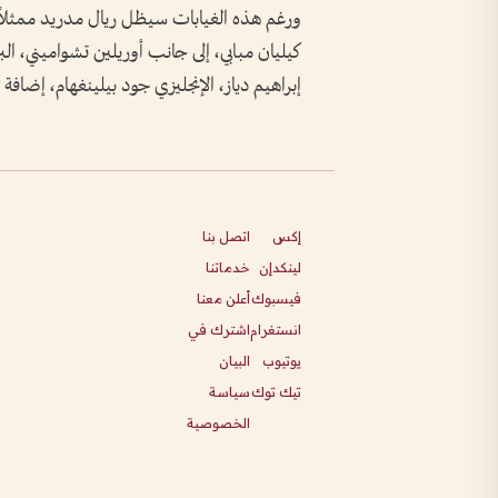
ورغم هذه الغيابات سيظل ريال مدريد ممثلاً بق
كيليان مبابي، إلى جانب أوريلين تشواميني، الب
إبراهيم دياز، الإنجليزي جود بيلينغهام، إضافة إ
إكس
اتصل بنا
لينكدإن
خدماتنا
فيسبوك
أعلن معنا
انستغرام
اشترك في
يوتيوب
البيان
تيك توك
سياسة
الخصوصية