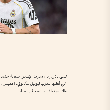
تلقى نادي ريال مدريد الإسباني صفعة جديدة ب
«التانغو» بلقب النسخة الماضية.