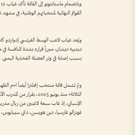
و
القوائم النهائية لمنتخباتهم الوطنية، في مشهد 
ويُعد غياب لاعب الوسط الفرنسي إدواردو كام
ديدييه ديشان، مبرراً قراره بشدة المنافسة ف
بسبب إصابة في وتر العضلة الفخذية اليمنى.
ولم تشمل قائمة منتخب إنجلترا أيضاً اسم الظ
الثلاثة» منذ يونيو 2025، بق
الإسباني، إذ غاب سبعة لاعبين من ريال مدريد 
غونزالو غارسيا، دين هويسن، داني سيبايوس، فر