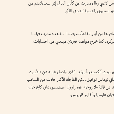
بانضمام ماستانتونو إلى القائمة تأكد غياب 12 من لاعبي ريال مدريد عن كأس العالم، إثر استبعادهم من
غير مسبوق بالنسبة للنادي الملكي.
افينغا من أبرز المفاجآت، بعدما استبعده مدرب فرنسا
ي مركزه، كما خرج مواطنه فيرلان ميندي من الحسابات،
هير ترنت ألكسندر-أرنولد، الذي واصل غيابه عن «الأسود
رار من المدرب الألماني توماس توخيل، لكن المفاجأة الأكبر جاءت من المنتخب
عن قائمة «لا روخا»، هم راوول أسينسيو، داني كارفاخال،
ان غارسيا وألفارو كاريراس.