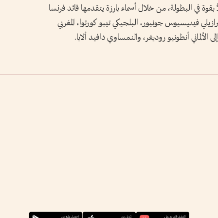
وة في البطولة، من خلال أسماء بارزة يتقدمها قائد فرنسا
رازيلي فينيسيوس جونيور، البلجيكي تيبو كورتوا، المغربي
لى الألماني أنطونيو روديغر، والنمساوي دافيد ألابا.