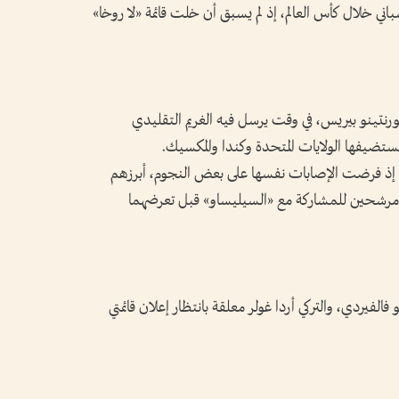
سباني خلال كأس العالم، إذ لم يسبق أن خلت قائمة «لا روخا»
ورنتينو بيريس، في وقت يرسل فيه الغريم التقليدي
ي تستضيفها الولايات المتحدة وكندا والمكسيك.
، إذ فرضت الإصابات نفسها على بعض النجوم، أبرزهم
كانا مرشحين للمشاركة مع «السيليساو» قبل تعرضهما
 فالفيردي، والتركي أردا غولر معلقة بانتظار إعلان قائمتي