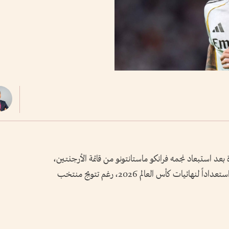
عد استبعاد نجمه فرانكو ماستانتونو من قائمة الأرجنتين،
التي أعلنها المدرب ليونيل سكالوني، الخميس، استعداداً لنهائيات كأس العالم 2026، رغم تتويج منتخب