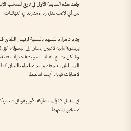
وتُعد هذه السابقة الأولى في تاريخ المنتخب الإ
من أي لاعب يمثل ريال مدريد في النهائيات.
وتزداد مرارة المشهد بالنسبة لرئيس النادي فل
برشلونة ثمانية لاعبين إسبان إلى البطولة، الت
ولم تكن جميع الغيابات مرتبطة بخيارات فنية
البرازيليان رودريغو وإيدر ميليتاو، اللذان 
لإصابات قوية، أنهت آمالهما.
في المقابل لا تزال مشاركة الأوروغوياني فيديريكو
منتخبي بلديهما.