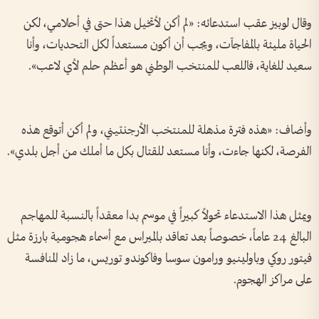
وقال لوبيز عقب استدعائه: «لم أكن لأتخيل هذا حتى في أحلامي، لكن
الحياة مليئة بالمفاجآت، ويجب أن أكون مستعداً لكل التحديات، وأنا
سعيد للغاية، فاللعب للمنتخب الوطني هو أعظم حلم لأي لاعب».
وأضاف: «هذه فترة مذهلة للمنتخب الأرجنتيني، ولم أكن أتوقع هذه
الفرصة، لكنها جاءت، وأنا مستعد للقتال بكل ما أملك من أجل بلدي».
ويمثل هذا الاستدعاء تحولاً كبيراً في موسم بدا معقداً بالنسبة للمهاجم
البالغ 24 عاماً، خصوصاً بعد تعاقد بالميراس مع أسماء هجومية بارزة مثل
فيتور روكي وباولينيو ورامون سوسا وفاكوندو توريس، ما زاد المنافسة
على مراكز الهجوم.