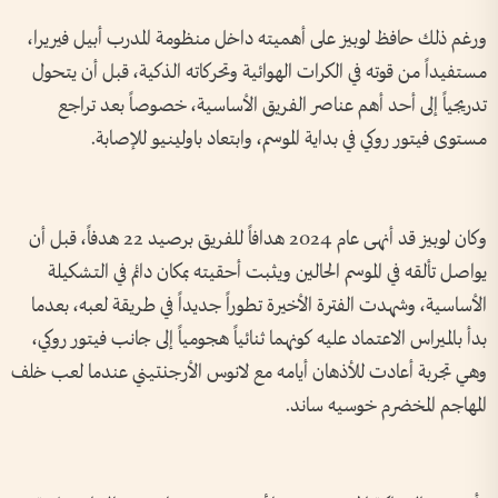
ورغم ذلك حافظ لوبيز على أهميته داخل منظومة المدرب أبيل فيريرا،
مستفيداً من قوته في الكرات الهوائية وتحركاته الذكية، قبل أن يتحول
تدريجياً إلى أحد أهم عناصر الفريق الأساسية، خصوصاً بعد تراجع
مستوى فيتور روكي في بداية الموسم، وابتعاد باولينيو للإصابة.
وكان لوبيز قد أنهى عام 2024 هدافاً للفريق برصيد 22 هدفاً، قبل أن
يواصل تألقه في الموسم الحالين ويثبت أحقيته بمكان دائم في التشكيلة
الأساسية، وشهدت الفترة الأخيرة تطوراً جديداً في طريقة لعبه، بعدما
بدأ بالميراس الاعتماد عليه كونهما ثنائياً هجومياً إلى جانب فيتور روكي،
وهي تجربة أعادت للأذهان أيامه مع لانوس الأرجنتيني عندما لعب خلف
المهاجم المخضرم خوسيه ساند.