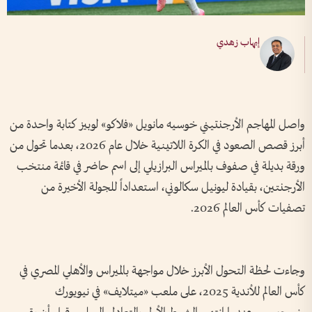
إيهاب زهدي
واصل المهاجم الأرجنتيني خوسيه مانويل «فلاكو» لوبيز كتابة واحدة من
أبرز قصص الصعود في الكرة اللاتينية خلال عام 2026، بعدما تحول من
ورقة بديلة في صفوف بالميراس البرازيلي إلى اسم حاضر في قائمة منتخب
الأرجنتين، بقيادة ليونيل سكالوني، استعداداً للجولة الأخيرة من
تصفيات كأس العالم 2026.
وجاءت لحظة التحول الأبرز خلال مواجهة بالميراس والأهلي المصري في
كأس العالم للأندية 2025، على ملعب «ميتلايف» في نيويورك