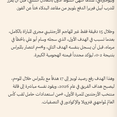
ونيوجيرسي، عندما انتهى الشوط الأول بالتعادل السلبي، قبل أن يقرر
المدرب أبيل فيريرا الدفع بلوبيز من مقاعد البدلاء بحثاً عن الفوز.
وخلال 15 دقيقة فقط غير المهاجم الأرجنتيني مجرى المباراة بالكامل،
بعدما تسبب في الهدف الأول، الذي سجله وسام أبو علي بالخطأ في
مرماه، قبل أن يسجل بنفسه الهدف الثاني، ويحسم انتصار بالميراس
بنتيجة 2-0، ليؤكد مجدداً قيمته الهجومية الكبيرة.
وهذا الهدف رفع رصيد لوبيز إلى 17 هدفاً مع بالميراس خلال الموسم،
ليصبح هداف الفريق في عام 2026، ويقود نفسه مباشرة إلى قائمة
منتخب الأرجنتين للمرة الأولى، ضمن استعدادات حامل لقب كأس
العالم لمواجهتي فنزويلا والإكوادور في التصفيات.