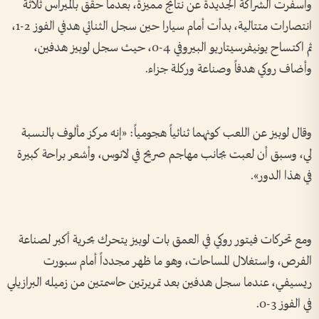
وأسفرت الشراكة الجديدة عن نتائج مميزة، بعدما حقق بالميراس ثلاثة
انتصارات متتالية، بدأت أمام سيارا حين سجل الثنائي هدفي الفوز 2-1،
ثم اكتساح يونيفرسيتاريو البيروفي 4-0، حيث سجل لوبيز هدفين،
وأضاف روكي هدفاً وصناعة وركلة جزاء.
وقال لوبيز عن اللعب كونهما ثنائياً هجومياً: «إنه مركز مألوف بالنسبة
لي، وسبق أن لعبت بجانب مهاجم صريح في لانوس، وأشعر براحة كبيرة
في هذا الدور».
ومع تحركات فيتور روكي في العمق بات لوبيز يتحرك بحرية أكبر لصناعة
الفرص، واستغلال المساحات، وهو ما ظهر مجدداً أمام سبورت
ريسيفي، عندما سجل هدفين بعد تمريرتين حاسمتين من زميله البرازيلي
في الفوز 3-0.