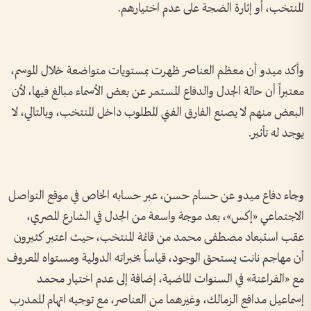
المنتخب، أو إثارة الضجة على عدم اختيارهم.
وأكد ميدو أن معظم العناصر ظهرت بمستويات متواضعة خلال الموسم،
معتبراً أن حالة الجدل والدفاع المستمر عن بعض الأسماء مبالغ فيها، لأن
البعض منهم لا يصنع الفارق الفني المطلوب داخل المنتخب، وبالتالي، لا
يوجد له تأثير.
وجاء دفاع ميدو عن حسام حسن، عبر حسابه الخاص في موقع التواصل
الاجتماعي «إكس»، بعد موجة واسعة من الجدل في الشارع المصري،
عقب استبعاد مصطفى محمد من قائمة المنتخب، حيث اعتبر كثيرون
أن مهاجم نانت يستحق الوجود، قياساً بخبراته الدولية ومستواه المعروف
مع «الفراعنة» في السنوات الماضية، إضافة إلى عدم اختيار محمد
إسماعيل مدافع الزمالك، وغيرهما من العناصر، مع توجيه اتهام للمدرب