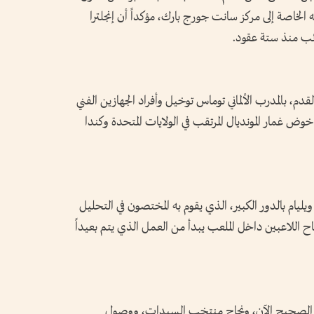
 الخاصة إلى مركز سانت جورج بارك، مؤكداً أن إنجلترا
ائب منذ ستة عقود.
القدم، بالمدرب الألماني توماس توخيل وأفراد الجهازين الفني
ض غمار المونديال المرتقب في الولايات المتحدة وكندا
يليام بالدور الكبير، الذي يقوم به المختصون في التحليل
جاح اللاعبين داخل الملعب يبدأ من العمل الذي يتم بعيداً
جاه الصحيح الآن، ونجاح منتخب السيدات، ووصول