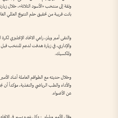
وثقة إلى منتخب «الأسود الثلاثة»، خلال زيارته
باتت قريبة من تحقيق حلم التتويج العالمي الغ
والتقى أمير ويلز، راعي الاتحاد الإنجليزي لكرة 
والإداري، في زيارة هدفت لدعم المنتخب قبل خو
والمكسيك.
وخلال حديثه مع الطواقم العاملة أشاد الأمير و
والأداء والطب الرياضي والتغذية، مؤكداً أن ن
عن الأضواء.
وقال الأمير ويليام : «كل شيء يسير في الات