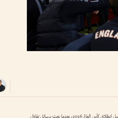
أشعل الأمير ويليام حماس الشارع الإنجليزي قبل انطلاق كأس العالم 2026، بعدما بعث برسائل تفاؤل