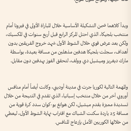
وبدأ كلاهما ضمن التشكيلة الأساسية خلال المباراة الأولى في فيرونا أمام
منتخب بلجيكا، الذي احتل المركز الرابع قبل أربع سنوات في المكسيك،
ولكن بعد عرض قوي خلال الشوط الأول شهد خروج الفريقين بدون
أهداف، سجلت بلجيكا هدفين مذهلين من مسافة بعيدة، بواسطة
مارك ديغريز وميشيل دي وولف، لتحقق الفوز بهدفين دون مقابل.
والمهمة التالية لكوريا جرت في مدينة أوديني، وكانت أيضاً أمام منافس
أوروبي آخر من خلال منتخب إسبانيا، الذي تقدم في النتيجة من خلال
تسديدة مميزة بقدم ميشيل، لكن هوانغ بو-كوان سدد كرة قوية من
مسافة 25 ياردة سكنت الشباك مع اقتراب نهاية الشوط الأول، ليعطي
من خلالها الكوريين الأمل بإزعاج المنافس.