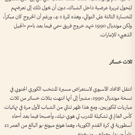
ليُحول تمريرة عرضية داخل الشباك، دون أن يحول ذلك إلى تعرضهم
للخسارة الثالثة على التوالي، وهذه المرة 1-4، ورغم أن الخروج كان مبكراً،
ولكن مونديال 1990 شهد خروج فريق سمي فيما بعد باسم «الجيل
الذهبي» للإمارات.
ثلاث خسائر
انتقل الاتحاد الآسيوي لاستعراض مسيرة المنتخب الكوري الجنوبي في
نسخة مونديال 1990، مشيراً إلى أنها انتهت بثلاث خسائر من ثلاث
مباريات للكوريين، ومع هذا ظهر ثنائي من الشباب لأول مرة في نهائيات
كأس العالم في تشكيلة المدرب لي هوي-تيك، وأصبحا فيما بعد أسماء
أسطورية في كرة القدم الكورية، وهما هونغ ميونغ-بو البالغ من العمر 21
عاماً حينها، وهوانغ سون-هونغ.