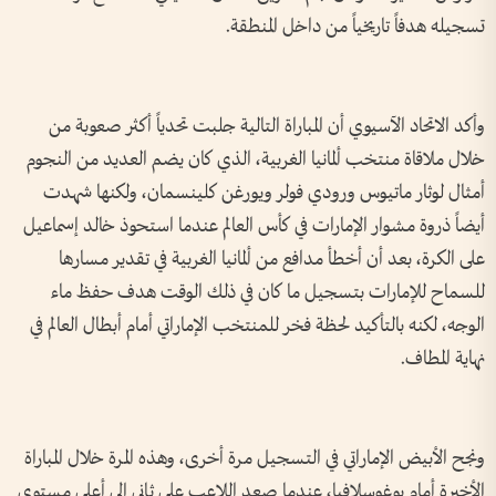
تسجيله هدفاً تاريخياً من داخل المنطقة.
وأكد الاتحاد الآسيوي أن المباراة التالية جلبت تحدياً أكثر صعوبة من
خلال ملاقاة منتخب ألمانيا الغربية، الذي كان يضم العديد من النجوم
أمثال لوثار ماتيوس ورودي فولر ويورغن كلينسمان، ولكنها شهدت
أيضاً ذروة مشوار الإمارات في كأس العالم عندما استحوذ خالد إسماعيل
على الكرة، بعد أن أخطأ مدافع من ألمانيا الغربية في تقدير مسارها
للسماح للإمارات بتسجيل ما كان في ذلك الوقت هدف حفظ ماء
الوجه، لكنه بالتأكيد لحظة فخر للمنتخب الإماراتي أمام أبطال العالم في
نهاية المطاف.
ونجح الأبيض الإماراتي في التسجيل مرة أخرى، وهذه المرة خلال المباراة
الأخيرة أمام يوغوسلافيا، عندما صعد اللاعب علي ثاني إلى أعلى مستوى