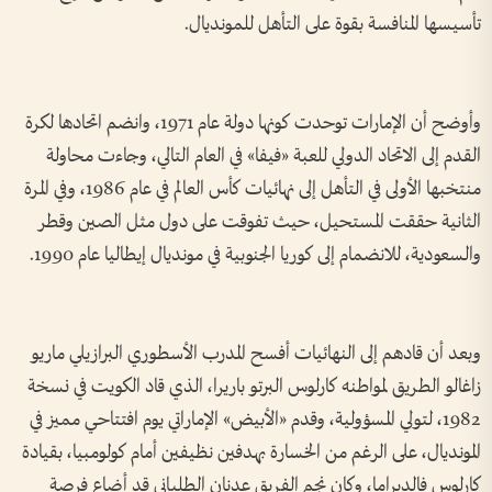
تأسيسها المنافسة بقوة على التأهل للمونديال.
وأوضح أن الإمارات توحدت كونها دولة عام 1971، وانضم اتحادها لكرة
القدم إلى الاتحاد الدولي للعبة «فيفا» في العام التالي، وجاءت محاولة
منتخبها الأولى في التأهل إلى نهائيات كأس العالم في عام 1986، وفي المرة
الثانية حققت المستحيل، حيث تفوقت على دول مثل الصين وقطر
والسعودية، للانضمام إلى كوريا الجنوبية في مونديال إيطاليا عام 1990.
وبعد أن قادهم إلى النهائيات أفسح المدرب الأسطوري البرازيلي ماريو
زاغالو الطريق لمواطنه كارلوس البرتو باريرا، الذي قاد الكويت في نسخة
1982، لتولي المسؤولية، وقدم «الأبيض» الإماراتي يوم افتتاحي مميز في
المونديال، على الرغم من الخسارة بهدفين نظيفين أمام كولومبيا، بقيادة
كارلوس فالديراما، وكان نجم الفريق عدنان الطلياني قد أضاع فرصة