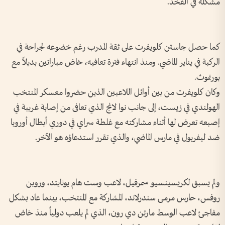
مشكلة في الفخذ.
كما حصل جاستن كلويفرت على ثقة المدرب رغم خضوعه لجراحة في
الركبة في يناير الماضي. ومنذ انتهاء ‌فترة تعافيه، خاض مباراتين بديلاً مع
بورنموث.
وكان كلويفرت من بين ‌أوائل اللاعبين الذين حضروا معسكر المنتخب
الهولندي في زيست، إلى ‌جانب نوا لانج الذي تعافى من ‌إصابة غريبة في
إصبعه تعرض لها أثناء مشاركته مع غلطة سراي في دوري أبطال أوروبا
ضد ليفربول ​في مارس الماضي، والذي تقرر استدعاؤه هو ​الآخر.
ولم يسبق لكريسينسيو سمرفيل، لاعب وست ⁠هام يونايتد، وروبن
روفس، حارس مرمى سندرلاند، المشاركة مع المنتخب، بينما عاد بشكل
مفاجئ لاعب الوسط مارتن دي رون، الذي لم يلعب دولياً منذ خاض ​