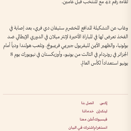
لقاءه رقم 42 مع ⁠المنتخب قبل عامين.
وغاب ⁠عن التشكيلة المدافع المخضرم ستيفان دي فري، بعد إصابة في
الفخذ تعرض لها في المباراة الأخيرة لإنتر ميلان في الدوري الإيطالي ضد
بولونيا، والظهير ⁠الأيمن لليفربول جيريمي فريمبونج. وتلعب هولندا ودياً أمام
الجزائر في روتردام في الثالث من يونيو، وأوزبكستان في نيويورك يوم 8
يونيو استعداداً لكأس العالم.
إكس
اتصل بنا
لينكدإن
خدماتنا
فيسبوك
أعلن معنا
انستغرام
اشترك في البيان