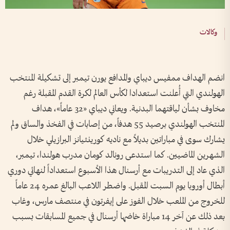
وكالات
انضم الهداف ممفيس ديباي والمدافع يورن ​تيمبر إلى تشكيلة المنتخب
الهولندي التي أُعلنت استعدادا لكأس العالم لكرة ‌القدم المقبلة ​رغم
مخاوف بشأن لياقتهما البدنية. ويعاني ديباي «32 عاماً»، هداف
المنتخب الهولندي برصيد 55 هدفاً، من إصابات في الفخذ والساق ولم
يشارك سوى في مباراتين بديلاً مع ناديه كورينثيانز البرازيلي خلال
الشهرين الماضيين. كما استدعى رونالد كومان مدرب هولندا، تيمبر،
الذي عاد إلى ⁠التدريبات مع أرسنال هذا الأسبوع استعداداً لنهائي دوري
أبطال أوروبا يوم السبت المقبل. واضطر اللاعب البالغ عمره 24 عاماً
للخروج من الملعب خلال الفوز على إيفرتون في منتصف مارس، وغاب
بعد ذلك عن آخر 14 مباراة خاضها أرسنال ‌في جميع المسابقات بسبب