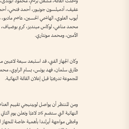
وشملت القائمة، مشعل برشم، محمود أبوندى، صل
عفيف، أدميلسون جونيور، أحمد فتحي، أحمد
أيوب العلوي، الهاشمي الحسين، عاصم مادبو،
محمد مناعي، لوكاس مينديز، كريم بوضياف، ع
الأمين، ومحمد مونتاري.
طارق سلمان، فهد يونس، بسام الراوي، محم
المجموعة تدريجيًا قبل إعلان القائمة النهائية.
ومن المنتظر أن يواصل لوبيتيجي تقييم العناصر 
النهائية التي ستضم 26 لاعبًا وتعلن يوم الثاني من يونيو المقبل.
وتحظى مواجهة أيرلندا بأهمية خاصة للجهاز ال