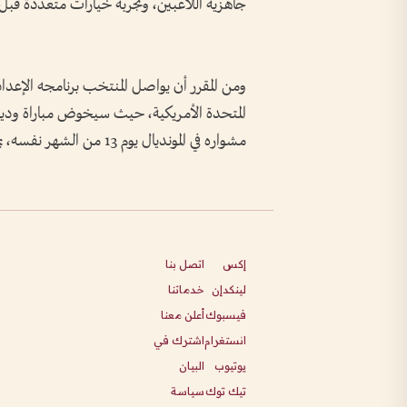
جاهزية اللاعبين، وتجربة خيارات متعددة قبل 
ومن المقرر أن يواصل المنتخب برنامجه الإعداد
مشواره في المونديال يوم 13 من الشهر نفسه، بمواجهة منتخب سويسرا في أولى مبارياته.
إكس
اتصل بنا
لينكدإن
خدماتنا
فيسبوك
أعلن معنا
انستغرام
اشترك في
يوتيوب
البيان
تيك توك
سياسة