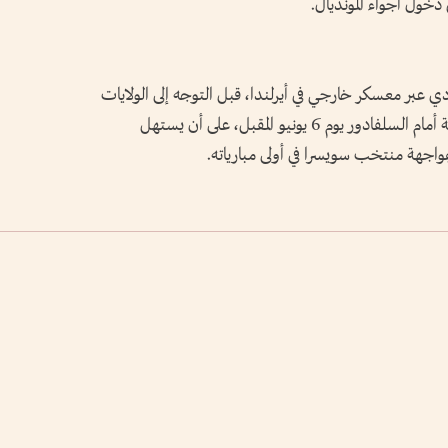
دخول أجواء المونديال.
ي عبر معسكر خارجي في أيرلندا، قبل التوجه إلى الولايات
المتحدة الأمريكية، حيث سيخوض مباراة ودية أمام السلفادور يوم 6 يونيو المقبل، على أن يستهل