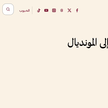
المبوب
 المونديال