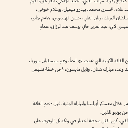
اح زكريا، شهاب الليثي، أحمد الجانحي، المعز علي، أكرم
 علاء، تحسين محمد، بيدرو ميغيل، بوعلام خوخي،
 سلطان البريك، ريان العلي، حسن الهيدوس، جاسم جابر،
يسى لاي، عبدالعزيز حاتم، يوسف عبدالرزاق، همام
وكان الجهاز الفني، قد استبعد سبعة لاعبين من القائمة الأولية التي ضمت 35 اسماً، وهم سبستيان سوريا،
د وعد، مبارك شنان، ونايل مايسون، ضمن خطة تقليص
خلال معسكر أيرلندا والمباراة الودية، قبل حسم القائمة
فني، كونها تمثل محطة اختبار فني وتكتيكي للوقوف على