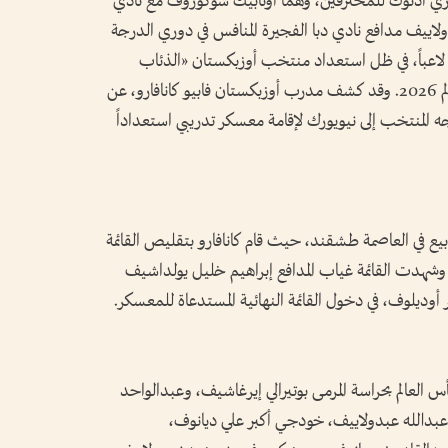
وري أدنوك للمحترفين، وهما أوتابيك شوكوروف مع نادي
لاييف مدافع نادي دبا الفجيرة المنافس في دوري الدرجة
لأولى الإماراتي، في القائمة الأولية المكونة من 30 لاعباً، في ظل استعداد منتخب أوزبكستان «الذئاب
البيضاء» لخوض أول تجربة في تاريخه بكأس العالم 2026. وقد كشف مدرب أوزبكستان فابيو كانافارو، عن
ه المنتخب إلى نيويورك لإقامة معسكر تدريبي استعداداً
ع في العاصمة طشقند، حيث قام كانافارو بتقليص القائمة
40 لاعباً إلى 30 لاعباً فقط، وشهدت القائمة غياب المدافع إبراهيم خليل يولداشيف
أوديلوف، في دخول القائمة النهائية المستدعاة للمعسكر.
س العالم بحراسة المرمى بوتيرالي إيرغاشيف، وعبدالواحد
عبدالله عبدولاييف، خودجي أكبر علي ديانوف،