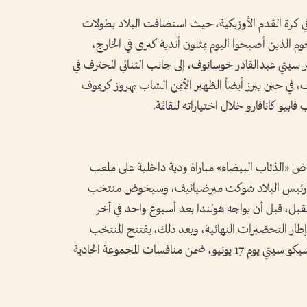
 في كرة القدم الأوزبكية، حيث استضافت البلاد بطولات
م الذين أصبحوا اليوم يمثلون أندية كبرى في الخارج،
 سيتي عبدالقادر خوسانوف، إلى جانب الثنائي المحترف في
في حين يبرز أيضاً الظهير الأيمن الشاب بهروز كريموف
ابيو كانافارو خلال اختياراته للقائمة.
اض «الذئاب البيضاء» مباراة ودية داخلية على ملعب
ره رئيس البلاد شوكت ميرضيائيف، وسيخوض منتخب
ضاً مباراة أمام كندا يوم 1 يونيو المقبل، قبل أن يواجه هولندا بعد أسبوع واحد في آخر
 إطار التحضيرات النهائية، وبعد ذلك، يفتتح المنتخب
مشواره في كأس العالم بمواجهة كولومبيا في مكسيكو سيتي يوم 17 يونيو، ضمن منافسات المجموعة الحادية