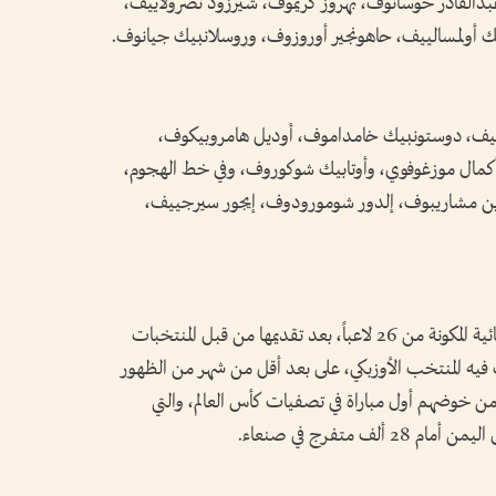
القادر خوسانوف، بهروز كريموف، شيرزود نصرولاييف،
ك أولمسالييف، حاهونجير أوروزوف، وروسلانبيك جيانوف.
ييف، دوستونبيك خامداموف، أوديل هامروبيكوف،
مال موزغوفوي، وأوتابيك شوكوروف، وفي خط الهجوم،
دين مشاريبوف، إلدور شومورودوف، إيجور سيرجييف،
وجميع القوائم مؤقتة حتى يعلن عن القائمة النهائية المكونة من 26 لاعباً، بعد تقديمها من قبل المنتخبات
 الذي بات فيه المنتخب الأوزبكي، على بعد أقل من شهر من الظهور
هائيات البطولة العالمية بعد 29 عاماً من خوضهم أول مباراة في تصفيات كأس العالم، والتي
 متفرج في صنعاء.