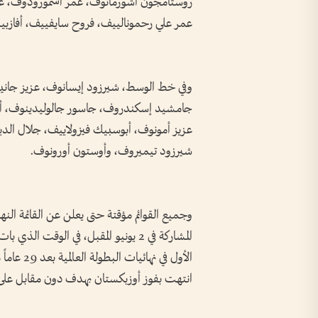
روستامجون أشورماتوف، عمر أشمورودوف، عبد
عمر علي رحمونالييف، فروح سايفييف، أفازبي
وفي خط الوسط، شيرزود إيسانوف، عزيز جان
جامشيد إسكندروف، جاسور جالوليدينوف، أك
عزيز أمونوف، أبوسبيك فيزولاييف، جلال ال
شيرزود تيميروف، وأوستون أورونوف.
المشاركة في 2 يونيو المقبل، في الوقت
الأول في ن
انتهت بفوز أوزبكستان بهدف دون مقابل على اليمن أمام 28 ألف