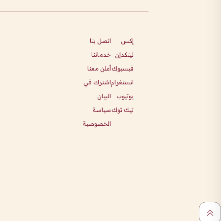
إكس
اتصل بنا
لينكدإن
خدماتنا
فيسبوك
أعلن معنا
انستغرام
اشترك في
يوتيوب
البيان
تيك توك
سياسة
الخصوصية