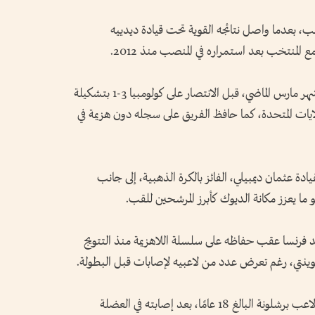
ب، بعدما واصل نتائجه القوية تحت قيادة ديدييه
منتخب بعد استمراره في المنصب منذ 2012.
وفازت فرنسا على البرازيل بنتيجة 2-1 خلال شهر مارس الماضي، قبل الانتصار على كولومبيا 3-1 بتشكيلة
لايات المتحدة، كما حافظ الفريق على سجله دون هزيمة في
ة عثمان ديمبيلي، الفائز بالكرة الذهبية، إلى جانب
 ما يعزز مكانة الديوك كأبرز المرشحين للقب.
 فرنسا عقب حفاظه على سلسلة اللاهزيمة منذ التتويج
ويتابع الجهاز الفني الإسباني حالة لامين يامال، لاعب برشلونة البالغ 18 عامًا، بعد إصابته في العضلة