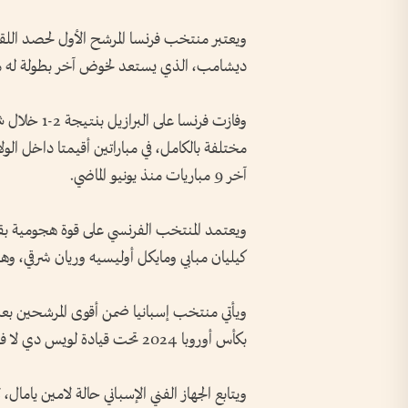
ويعتبر منتخب فرنسا المرشح الأول لحصد اللق
ديشامب، الذي يستعد لخوض آخر بطولة له مع ال
مختلفة بالكامل، في مباراتين أقيمتا داخل الو
آخر 9 مباريات منذ يونيو الماضي.
ويعتمد المنتخب الفرنسي على قوة هجومية بقياد
كيليان مبابي ومايكل أوليسيه وريان شرقي، وهو
ويأتي منتخب إسبانيا ضمن أقوى المرشحين بعد
بكأس أوروبا 2024 تحت قيادة لويس دي لا فوينتي، رغم تعرض عدد من لاعبيه لإصابات قبل البطولة.