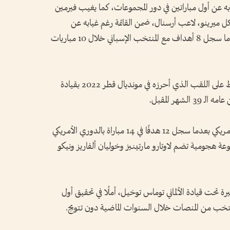
ه عن أول مباراتين في دور المجموعات، كما يغيب فيرمين
 ميرينو، لاعب أرسنال، ضمن القائمة رغم غيابه عن
المباريات منذ يناير الماضي بسبب الإصابة، بعدما سجل 8 أهداف مع المنتخب الإسباني خلال 10 مباريات
ويتمسك منتخب الأرجنتين بفرصه في الحفاظ على اللقب الذي أحرزه في مونديال قطر 2022 بقيادة
شهر المقبل.
وقدم ميسي مستويات قوية مع إنتر ميامي الأمريكي بعدما سجل 12 هدفًا في 14 مباراة بالدوري الأمريكي
عة هجومية تضم لاوتارو مارتينيز وخوليان ألفاريز ونيكو
تحت قيادة الألماني توماس توخيل، أملًا في تحقيق أول