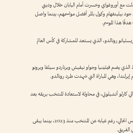
ادلت مع أوروغواي وخسرت أمام اليابان خلال وديتي
ود بيلينغهام وكول بالمر أفضل مواسمهم، بينما واصل
يستيانو رونالدو، الذي يستعد للمشاركة في كأس العالم
 الذي يضم فيتينيا وجواو نيفيش وبرناردو سيلفا وبرونو
 إيرلندا، وهي المباراة التي شهدت طرد رونالدو.
ي كارلو أنشيلوتي، في محاولة لاستعادة المنتخب بريقه بعد
واستدعى أنشيلوتي النجم نيمار، لاعب سانتوس الحالي، رغم غيابه عن المنتخب منذ 2023، بينما يبقى
 الفريق.