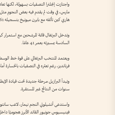
واجتازت إنجلترا التصفيات بسهولة، لكنها تع
مارس، في وقت لم يقدم فيه بعض النجوم مثل ج
هاري كين تألقه مع بايرن ميونيخ بتسجيله 61 هدفًا هذا الموسم.
وتدخل البرتغال قائمة المرشحين مع استمرار كر
السادسة بمسيرته بعمر 41 عامًا.
ويعتمد المنتخب البرتغالي على قوة خط الوسط
فرنانديز، رغم تعثره في التصفيات بالخسارة أمام
وتبدأ البرازيل مرحلة جديدة تحت قيادة الإيطال
سنوات من النتائج غير المستقرة.
فينيسيوس جونيور القائد الأبرز هجوميًا داخل