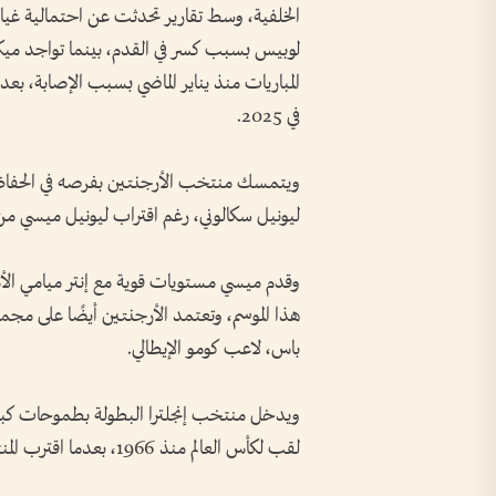
الخلفية، وسط تقارير تحدثت عن احتمالية غياب
لوبيس بسبب كسر في القدم، بينما تواجد ميكل
في 2025.
ليونيل سكالوني، رغم اقتراب ليونيل ميسي من عامه الـ 39 ال
هذا الموسم، وتعتمد الأرجنتين أيضًا على مجمو
باس، لاعب كومو الإيطالي.
ويدخل منتخب إنجلترا البطولة بطموحات كبيرة 
لقب لكأس العالم منذ 1966، بعدما اقترب المنتخب من المنصات خلال السنوات الماضية دون تتويج.