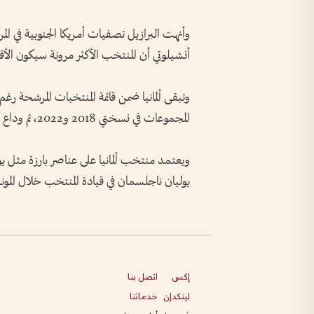
أنشيلوتي أن المنتخب الأكثر مرونة سيكون ال
وتبقى ألمانيا ضمن قائمة المنتخبات المرشحة رغم 
المجموعات في نسختي 2018 و2022، ثم وداع كأس أوروبا 2024 من ربع النهائي على أرضها.
ويعتمد منتخب ألمانيا على عناصر بارزة مثل 
يوليان ناجلسمان في قيادة المنتخب خلال الموند
إكس
اتصل بنا
لينكدإن
خدماتنا