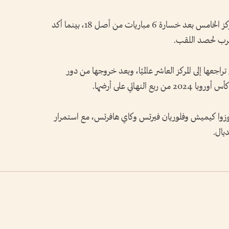
وأنهت البرازيل تصفيات أمريكا الجنوبية في المركز الخامس بعد خسارة 6 مباريات من أصل 18، بينما أكد
أقرب لحصد اللقب.
تراجعها إلى المركز العاشر عالميًا، وبعد خروجها من دور
يوزوا كيميش وفلوريان فيرتس وكاي هافرتس، مع استمرار
يال.