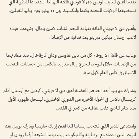
بعدما أعلن المدرب لويس دي لا فوينتي قائمته النهائية استعدادًا للبطولة التي
تستضيفها الولايات المتحدة وكندا والمكسيك بين 11 يونيو و19 يوليو المقبلين.
وأعلن دي لا فوينتي القائمة بقيادة النجم الشاب لامين يامال، وشهدت عودة
لاعب آرسنال ميكيل ميرينو بعد تعافيه من الإصابة.
وغاب عن قائمة «لا روخا» كل من دين هاوسن وداني كارفاخال، بعد معاناتهما
من الإصابات خلال الموسم، ليخرج ريال مدريد بالكامل من حسابات المنتخب
الإسباني في كأس العالم لأول مرة.
وشارك ميرينو، أحد العناصر المفضلة لدى دي لا فوينتي، كبديل مع آرسنال أمام
كريستال بالاس في الجولة الأخيرة من الدوري الإنجليزي، ليسجل ظهوره الأول
منذ يناير الماضي عقب تعافيه من كسر في القدم.
واستدعى المدير الفني لمنتخب إسبانيا المدافعين إريك جارسيا ومارك بوبيل بعد
الموسم الذي قدماه مع برشلونة وأتلتيكو مدريد، بينما استبعد أيضًا روبان لو