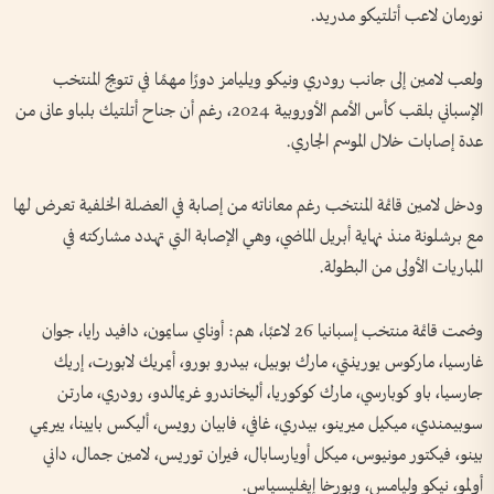
نورمان لاعب أتلتيكو مدريد.
ولعب لامين إلى جانب رودري ونيكو ويليامز دورًا مهمًا في تتويج المنتخب
الإسباني بلقب كأس الأمم الأوروبية 2024، رغم أن جناح أتلتيك بلباو عانى من
عدة إصابات خلال الموسم الجاري.
ودخل لامين قائمة المنتخب رغم معاناته من إصابة في العضلة الخلفية تعرض لها
مع برشلونة منذ نهاية أبريل الماضي، وهي الإصابة التي تهدد مشاركته في
المباريات الأولى من البطولة.
وضمت قائمة منتخب إسبانيا 26 لاعبًا، هم: أوناي سايمون، دافيد رايا، جوان
غارسيا، ماركوس يورينتي، مارك بوبيل، بيدرو بورو، أيمريك لابورت، إريك
جارسيا، باو كوبارسي، مارك كوكوريا، أليخاندرو غريمالدو، رودري، مارتن
سوبيمندي، ميكيل ميرينو، بيدري، غافي، فابيان رويس، أليكس بايينا، ييريمي
بينو، فيكتور مونيوس، ميكل أويارسابال، فيران توريس، لامين جمال، داني
أولمو، نيكو وليامس، وبورخا إيغليسياس.