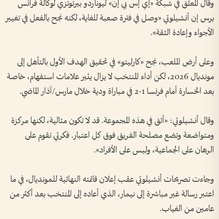
وقال المعلق في شبكة «إي إس بي إن» ليوناردو بيرتوتزي لوكالة فرانس
برس إن أنشيلوتي «وصل في فترة صعبة للغاية، لكنه نجح بالفعل في تغيير
الأجواء وإعادة الثقة».
وعلى أرض الملعب، نجح «كارليتو» في تحقيق الهدف الأول بالتأهل إلى
مونديال 2026، لكن أداء المنتخب لا يزال يثير علامات استفهام، خاصة
بعد الخسارة أمام فرنسا 1-2 في مباراة ودية خلال مارس/آذار الماضي.
وقال أنشيلوتي: «أثق في هذه المجموعة. قد لا تكون مثالية، لكنها مركزة
ومتواضعة وتضع مصلحة الفريق فوق كل اعتبار. فكرتي تقوم على
الرهان على الجماعية، وليس على الأفراد».
وجاءت تصريحات أنشيلوتي عقب إعلان قائمته النهائية للمونديال، في ما
اعتبر رسالة غير مباشرة إلى نيمار، الذي أعاده إلى المنتخب بعد أكثر من
عامين من الغياب.