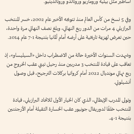
أساطير مثل بيليه وروماريو ورونالدو ورونالدينيو.
وفي 5 نسخ من كأس العالم منذ تتويجه الأخير عام 2002، خسر المنتخب
البرازيلي 4 مرات من الدور ربع النهائي، وبلغ نصف النهائي مرة واحدة،
حين تعرض لهزيمة تاريخية على أرضه أمام ألمانيا بنتيجة 1-7 عام 2014.
وشهدت السنوات الأخيرة حالة من الاضطراب داخل «السيليساو»، إذ
تعاقب على قيادة المنتخب 3 مدربين منذ رحيل تيتي عقب الخروج من
ربع نهائي مونديال 2022 أمام كرواتيا بركلات الترجيح، قبل وصول
أنشيلوتي.
وتولى المدرب الإيطالي، الذي كان الخيار الأول للاتحاد البرازيلي، قيادة
المنتخب خلفًا لدوريفال جونيور عقب الخسارة الثقيلة أمام الأرجنتين
بنتيجة 1-4.