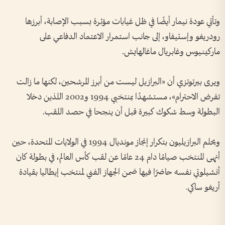
وتأتي عودة نيمار أيضًا في ظل غيابات مؤثرة بسبب الإصابة، أبرزها
رودريغو وإستيفاو، إلى جانب استمرار الاعتماد الدفاعي على
ماركينيوس وغابريال ماغالهايش.
ويرى بيرتوتزي أن «البرازيل ليست من أبرز المرشحين، لكنها ما زالت
تفرض الاحترام»، مستشهدًا بمنتخبي 1994 و2002 اللذين دخلا
البطولة وسط شكوك كبيرة قبل أن ينجحا في حصد اللقب.
ويحلم البرازيليون بتكرار إنجاز مونديال 1994 في الولايات المتحدة، حين
أنهى المنتخب صيامًا دام 24 عامًا عن لقب كأس العالم، في بطولة كان
أنشيلوتي نفسه حاضرًا فيها ضمن الجهاز الفني لمنتخب إيطاليا بقيادة
أريغو ساكي.