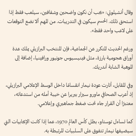
وقال أنشيلوتي: «يجب أن نكون واضحين وشفافين، سيلعب فقط إذا
استحق ذلك. الحسم سيكون في التدريبات. من المهم ألا نضع التوقعات
على لاعب واحد فقط».
ورغم الحديث المتكرر عن الجماعية، فإن المنتخب البرازيلي يملك عدة
أوراق هجومية بارزة، مثل فينيسيوس جونيور ورافينيا، إضافة إلى
الموهبة الشابة أندريك.
وفي المقابل، أثارت عودة نيمار انقسامًا داخل الوسط الإعلامي البرازيلي،
إذ أعرب الصحافي ماورو سيزار بيريرا عن خيبة أمله من استدعائه،
معتبرًا أن القرار جاء تحت ضغط جماهيري وإعلامي.
كما تساءل توستاو، بطل كأس العالم 1970، عما إذا كانت الإيجابيات التي
سيضيفها نيمار تتفوق على السلبيات المرتبطة به.