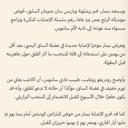
ويستعد نيمار، نجم برشلونة وباريس سان جيرمان السابق، لخوض
موندياله الرابع بعمر 34 عامًا، رغم سلسلة الإصابات المتكررة وتراجع
مستواه منذ عودته إلى ناديه الأم سانتوس.
وتعرض نيمار مؤخرًا لإصابة جديدة في عضلة الساق اليمنى، بعد أقل
من يومين على استدعائه إلى قائمة المنتخب، ما أثار القلق حول جاهزيته
قبل البطولة.
وأوضح رودريغو زوغايب، طبيب نادي سانتوس، أن اللاعب يعاني من
تورم خفيف في عضلة الساق، مؤكدًا أن حالته لا تدعو للقلق، وأنه قد
يكون جاهزًا خلال الأسبوع المقبل للانضمام إلى المنتخب البرازيلي.
كما قد تحرم الإصابة نيمار من خوض المباراتين الوديتين أمام بنما يوم 31
مايو/أيار الجاري، ومصر يوم 5 يونيو/حزيران المقبل.