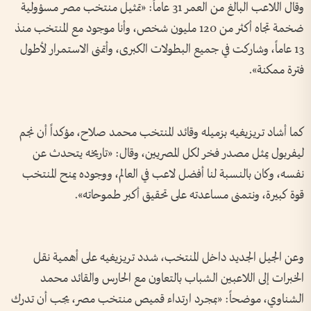
وقال اللاعب البالغ من العمر 31 عاماً: «تمثيل منتخب مصر مسؤولية
ضخمة تجاه أكثر من 120 مليون شخص، وأنا موجود مع المنتخب منذ
13 عاماً، وشاركت في جميع البطولات الكبرى، وأتمنى الاستمرار لأطول
فترة ممكنة».
كما أشاد تريزيغيه بزميله وقائد المنتخب محمد صلاح، مؤكداً أن نجم
ليفربول يمثل مصدر فخر لكل المصريين، وقال: «تاريخه يتحدث عن
نفسه، وكان بالنسبة لنا أفضل لاعب في العالم، ووجوده يمنح المنتخب
قوة كبيرة، ونتمنى مساعدته على تحقيق أكبر طموحاته».
وعن الجيل الجديد داخل المنتخب، شدد تريزيغيه على أهمية نقل
الخبرات إلى اللاعبين الشباب بالتعاون مع الحارس والقائد محمد
الشناوي، موضحاً: «بمجرد ارتداء قميص منتخب مصر، يجب أن تدرك