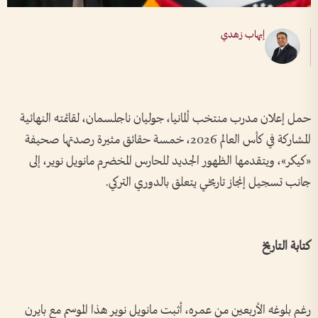
إيهاب زهدي
حمل إعلان مدرب منتخب ألمانيا، جوليان ناجلسمان، لقائمته النهائية
المشاركة في كأس العالم 2026، خمسة حقائق مثيرة رصدتها صحيفة
«كيكر»، ويتقدمها الظهور الجديد للحارس المخضرم مانويل نوير، إلى
جانب تسجيل إنجاز تاريخي يتعلق بالدوري التركي.
كتابة التاريخ
رغم بلوغه الأربعين من عمره، أثبت مانويل نوير هذا الموسم مع بايرن