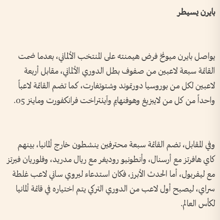
بايرن يسيطر
يواصل بايرن ميونخ فرض هيمنته على المنتخب الألماني، بعدما ضمت
القائمة سبعة لاعبين من صفوف بطل الدوري الألماني، مقابل أربعة
لاعبين لكل من بوروسيا دورتموند وشتوتغارت، كما تضم القائمة لاعباً
واحداً من كل من لايبزيغ وهوفنهايم وآينتراخت فرانكفورت وماينز 05.
وفي المقابل، تضم القائمة سبعة محترفين ينشطون خارج ألمانيا، بينهم
كاي هافرتز مع أرسنال، وأنطونيو روديغر مع ريال مدريد، وفلوريان فيرتز
مع ليفربول، أما الحدث الأبرز، فكان استدعاء ليروي ساني لاعب غلطة
سراي، ليصبح أول لاعب من الدوري التركي يتم اختياره في قائمة ألمانيا
لكأس العالم.