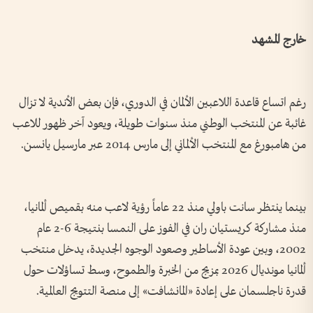
خارج المشهد
رغم اتساع قاعدة اللاعبين الألمان في الدوري، فإن بعض الأندية لا تزال
غائبة عن المنتخب الوطني منذ سنوات طويلة، ويعود آخر ظهور للاعب
من هامبورغ مع المنتخب الألماني إلى مارس 2014 عبر مارسيل يانسن.
بينما ينتظر سانت باولي منذ 22 عاماً رؤية لاعب منه بقميص ألمانيا،
منذ مشاركة كريستيان ران في الفوز على النمسا بنتيجة 6-2 عام
2002، وبين عودة الأساطير وصعود الوجوه الجديدة، يدخل منتخب
ألمانيا مونديال 2026 بمزيج من الخبرة والطموح، وسط تساؤلات حول
قدرة ناجلسمان على إعادة «المانشافت» إلى منصة التتويج العالمية.