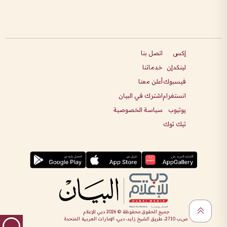
إكس
اتصل بنا
لينكدإن
خدماتنا
فيسبوك
أعلن معنا
انستغرام
اشترك في البيان
يوتيوب
سياسة الخصوصية
تيك توك
جميع الحقوق محفوظة ©
2026
دبي للإعلام
ص.ب 2710، طريق الشيخ زايد، دبي، الإمارات العربية المتحدة