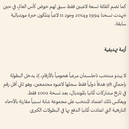
كما تضم القائمة تسعة لاعبين فقط سبق لهم خوض كأس العالم، في حين
شهدت نسختا 1994 و2014 وجود 11 لاعباً يمتلكون خبرة مونديالية
سابقة.
أزمة تهديفية
لا يبدو منتخب ناجلسمان مرعباً هجومياً بالأرقام، إذ يدخل البطولة
بإجمالي 98 هدفاً دولياً فقط سجلها لاعبوه مجتمعين، وهو ثاني أقل رقم
في تاريخ مشاركات ألمانيا بالمونديال، بعد نسخة 2002 فقط.
ويعكس ذلك اعتماد المنتخب على مجموعة شابة نسبياً مقارنة بالأسماء
التاريخية التي اعتادت ألمانيا الدفع بها في البطولات الكبرى