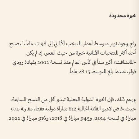
خبرة محدودة
رفع وجود نوير متوسط أعمار المنتخب الألماني إلى 27.98 عاماً، ليصبح
أحد أكثر المنتخبات الألمانية خبرة من حيث العمر، إذ لم يكن
«المانشافت» أكبر سناً في كأس العالم منذ نسخة 2002 بقيادة رودي
فولر، عندما بلغ المتوسط 28.15 عاماً.
ورغم ذلك، فإن الخبرة الدولية الفعلية تبدو أقل من النسخ السابقة،
حيث خاض لاعبو القائمة الحالية 812 مباراة دولية فقط، مقارنة بـ971
مباراة في نسخة 2014، و945 مباراة في 2018، و916 مباراة في 2022.