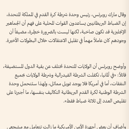
وقال مارك روبرتس، رئيس وحدة شرطة كرة القدم في المملكة المتحدة،
إن الضباط البريطانيين يساعدون القوات المحلية على فهم أن الجماهير
الإنجليزية قد تكون صاخبة، لكنها ليست بالضرورة خطِرة، مضيفاً أن
وجودهم كان عاملاً مهماً في تقليل الاعتقالات خلال البطولات الأخيرة.
وأوضح روبرتس أن الولايات المتحدة تختلف عن بقية الدول المستضيفة،
قائلاً: «في ألمانيا، تكفلت الشرطة الفيدرالية وشرطة الولايات بجميع
النفقات، أما في أمريكا فلا يوجد تمويل مماثل، ولهذا ستتحمل وحدة
الشرطة الوطنية لكرة القدم البريطانية التكاليف بنفسها، ما أجبرنا على
تقليص العدد إلى ثلاثة ضباط فقط».
وأضاف أن بعض أجهزة الأمن الأمريكية ما زالت تتعامل مع مشجعي