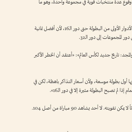
ية وقوع عدة منتخبات قوية في مجموعة واحدة، وهو ما
وتلاشى جزء كبير من التشويق الذي كان يميز الأدوار الأولى من البطولة حتى دور الـ16، لأن أفضل ثمانية
ر المجموعات إلى دور الـ32.
جد: تاريخ جديد لكأس العالم»: «أعتقد أن الخطر الأكبر
ها أول بطولة موسعة، ولأن أسعار التذاكر باهظة، لكن في
 إذا لم تصبح البطولة مثيرة إلا في دور الـ16».
وشدد: «ينبغي أن تكون مباراة كأس العالم حدثاً لا يمكن تفويته. لا أحد يشاهد 90 مباراة من أصل 104.