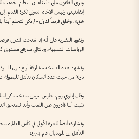
ويرى القائمون على «فيفا» أن النظام الحديث ل
إنفانتينو، رئيس الاتحاد الدولي لكرة القدم، إل
بحق»، وتخلق فرصاً لدول «لم تكن لتحلم أبداً بال
وتقوم النظرية على أنه إذا مُنحت الدول فرصة أ
الرياضات الشعبية، وبالتالي سترفع مستوى كرة ا
وتشهد هذه النسخة مشاركة أربع دول للمرة الأ
دولة من حيث عدد السكان تتأهل للبطولة على
وقال إيلوي روم، حارس مرمى منتخب كوراساو: «إن
نثبت أننا قادرون على اللعب وأننا نستحق التو
وتشارك أيضاً للمرة الأولى في كأس العالم منت
التأهل إلى المونديال عام 1974.