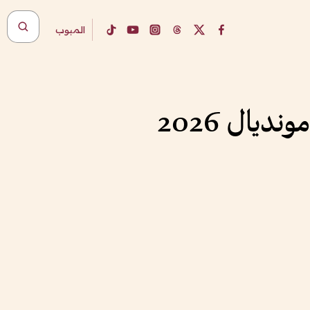
المبوب
يال 2026