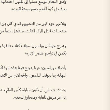
وأدى النظام الموسع عملياً إلى تقليل احتمال
يعرف في كرة القدم بـ«مجموعة الموت».
منتخبات تحتل المركز الثالث ستتأهل أيضاً من دو
وصرح جوناثان ويلسون، مؤلف كتاب «القوة والم
يكمن في تراجع عنصر الإثارة».
وأضاف ويلسون: «ربما ينجح فيفا هذه المرة لأن
النهاية ربما يتوقف المذيعون والجماهير عن الاهتمام
إنه أمر مرهق للغاية ومتجاوز للحد».