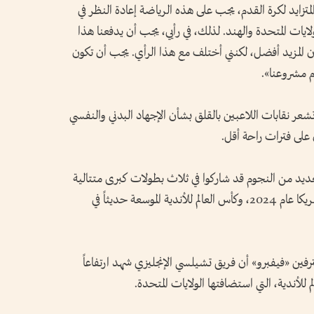
المتزايد لكرة القدم، يجب على هذه الرياضة إعادة النظر في
يات المتحدة والهند. لذلك، في رأيي، يجب أن يدفعنا هذا
اً أن المزيد أفضل، لكنني أختلف مع هذا الرأي. يجب أن تكون
م مشروعنا».
شعر نقابات اللاعبين بالقلق بشأن الإجهاد البدني والنفسي
على فترات راحة أقل.
يد من النجوم قد شاركوا في ثلاث بطولات كبرى متتالية
خلال فترات الراحة، بعد بطولة أوروبا وكوبا أمريكا عام 2024، وكأس العالم للأندية الموسعة حديثاً في
ترفين «فيفبرو» أن فريق تشيلسي الإنجليزي شهد ارتفاعاً