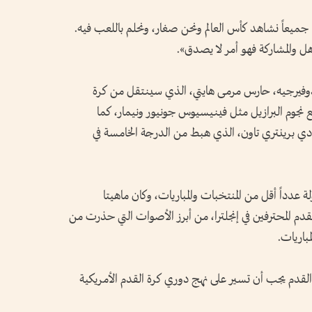
ميعاً نشاهد كأس العالم ونحن صغار، ونحلم باللعب فيه.
هل والمشاركة فهو أمر لا يصدق».
فيرجيه، حارس مرمى هايتي، الذي سينتقل من كرة
 مع نجوم البرازيل مثل فينيسيوس جونيور ونيمار، كما
دي برينتري تاون، الذي هبط من الدرجة الخامسة في
عدداً أقل من المنتخبات والمباريات، وكان ماهيتا
لقدم المحترفين في إنجلترا، من أبرز الأصوات التي حذرت من
مباريات.
 القدم يجب أن تسير على نهج دوري كرة القدم الأمريكية