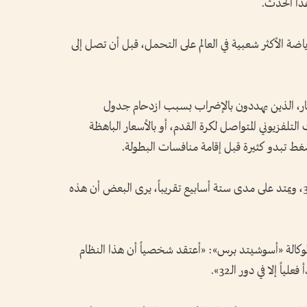
ذا الحدث.
ياضة الأكثر شعبية في العالم على التحمل، قبل أن تصل إلى
لكبار، الذين يهددون بالإضراب بسبب ازدحام جدول
 التلفزيوني المتواصل لكرة القدم، أو بالأسعار الباهظة
غط تبدو كثيرة قبل إقامة منافسات البطولة.
ومع نظام موسع يضم 48 منتخباً، بدلاً من 32، ويمتد على مدى ستة أسابيع تقريباً، يرى البعض أن هذه
 لوكالة «أسوشيتد برس»: «أعتقد شخصياً أن هذا النظام
ً إلا في دور الـ32».