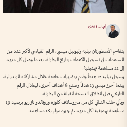
إيهاب زهدي
يتقاسم الأسطورتان بيليه وليونيل ميسي، الرقم القياسي لأكبر عدد من
المساهمات في تسجيل الأهداف بتاريخ البطولة، بعدما وصل كل منهما
إلى 21 مساهمة تهديفية.
وسجل بيليه 12 هدفاً وقدم 9 تمريرات حاسمة خلال مشاركاته المونديالية،
بينما أحرز ميسي 13 هدفاً وصنع 8 أهداف أخرى، ليعادل الرقم
التاريخي قبل انطلاق النسخة المقبلة من البطولة.
ويأتي خلف الثنائي كل من ميروسلاف كلوزه ورونالدو نازاريو برصيد 19
مساهمة تهديفية لكل منهما، ثم جيرد مولر بـ18 مساهمة.