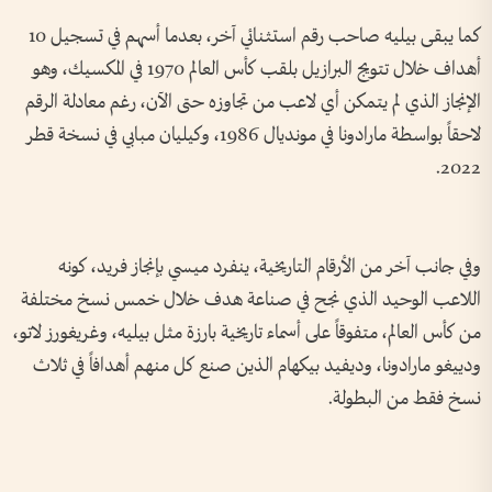
كما يبقى بيليه صاحب رقم استثنائي آخر، بعدما أسهم في تسجيل 10
أهداف خلال تتويج البرازيل بلقب كأس العالم 1970 في المكسيك، وهو
الإنجاز الذي لم يتمكن أي لاعب من تجاوزه حتى الآن، رغم معادلة الرقم
لاحقاً بواسطة مارادونا في مونديال 1986، وكيليان مبابي في نسخة قطر
2022.
وفي جانب آخر من الأرقام التاريخية، ينفرد ميسي بإنجاز فريد، كونه
اللاعب الوحيد الذي نجح في صناعة هدف خلال خمس نسخ مختلفة
من كأس العالم، متفوقاً على أسماء تاريخية بارزة مثل بيليه، وغريغورز لاتو،
ودييغو مارادونا، وديفيد بيكهام الذين صنع كل منهم أهدافاً في ثلاث
نسخ فقط من البطولة.