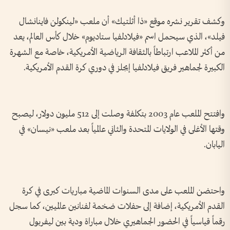
وكشف تقرير نشره موقع «ذا أثلتيك» أن ملعب «لينكولن فاينانشال
فيلد»، الذي سيحمل اسم «فيلادلفيا ستاديوم» خلال كأس العالم، يعد
من أكثر الملاعب ارتباطاً بالثقافة الرياضية الأمريكية، خاصة مع الشهرة
الكبيرة لجماهير فريق فيلادلفيا إيجلز في دوري كرة القدم الأمريكية.
وافتتح الملعب عام 2003 بتكلفة وصلت إلى 512 مليون دولار، ليصبح
وقتها الأغلى في الولايات المتحدة والثاني عالمياً بعد ملعب «نيسان» في
اليابان.
واحتضن الملعب على مدى السنوات الماضية مباريات كبرى في كرة
القدم الأمريكية، إضافة إلى حفلات ضخمة لفنانين عالميين، كما سجل
رقماً قياسياً في الحضور الجماهيري خلال مباراة ودية بين ليفربول