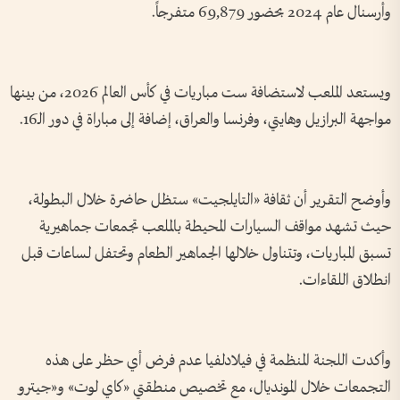
وأرسنال عام 2024 بحضور 69,879 متفرجاً.
ويستعد الملعب لاستضافة ست مباريات في كأس العالم 2026، من بينها
مواجهة البرازيل وهايتي، وفرنسا والعراق، إضافة إلى مباراة في دور الـ16.
وأوضح التقرير أن ثقافة «التايلجيت» ستظل حاضرة خلال البطولة،
حيث تشهد مواقف السيارات المحيطة بالملعب تجمعات جماهيرية
تسبق المباريات، وتتناول خلالها الجماهير الطعام وتحتفل لساعات قبل
انطلاق اللقاءات.
وأكدت اللجنة المنظمة في فيلادلفيا عدم فرض أي حظر على هذه
التجمعات خلال المونديال، مع تخصيص منطقتي «كاي لوت» و«جيترو