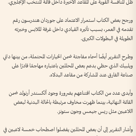
ظل المنافسة القوية على المقاعد الأخيرة داخل قائمة المنتخب الإنجليزي.
ورجح بعض الكتاب استمرار الاعتماد على جوردان هندرسون رغم
تقدمه في العمر، بسبب تأثيره القيادي داخل غرفة الملابس وخبرته
الطويلة في البطولات الكبرى.
وطرح التقرير أيضًا أسماء مفاجئة ضمن الخيارات المحتملة، من بينها داني
ويلبيك الذي حظي بدعم بعض المحللين باعتباره مهاجمًا قادرًا على
صناعة الفارق عند المشاركة من مقاعد البدلاء.
وأبدى عدد من الكتاب اقتناعهم بضرورة وجود ألكسندر أرنولد ضمن
القائمة النهائية، بينما ظهرت مخاوف مرتبطة بالحالة البدنية لبعض
اللاعبين مثل ريس جيمس وجون ستونز.
وأشار التقرير إلى أن بعض المحللين يفضلوا اصطحاب خمسة لاعبين في