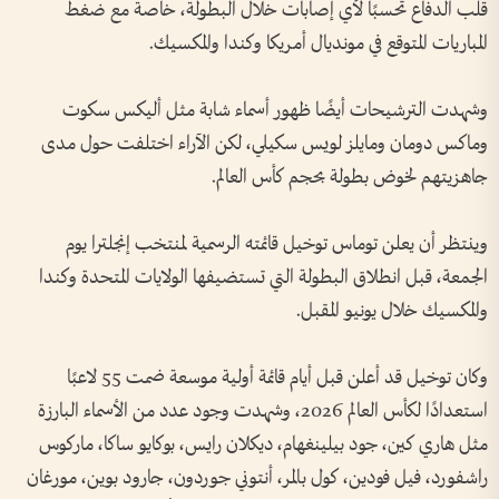
قلب الدفاع تحسبًا لأي إصابات خلال البطولة، خاصة مع ضغط
المباريات المتوقع في مونديال أمريكا وكندا والمكسيك.
وشهدت الترشيحات أيضًا ظهور أسماء شابة مثل أليكس سكوت
وماكس دومان ومايلز لويس سكيلي، لكن الآراء اختلفت حول مدى
جاهزيتهم لخوض بطولة بحجم كأس العالم.
وينتظر أن يعلن توماس توخيل قائمته الرسمية لمنتخب إنجلترا يوم
الجمعة، قبل انطلاق البطولة التي تستضيفها الولايات المتحدة وكندا
والمكسيك خلال يونيو المقبل.
وكان توخيل قد أعلن قبل أيام قائمة أولية موسعة ضمت 55 لاعبًا
استعدادًا لكأس العالم 2026، وشهدت وجود عدد من الأسماء البارزة
مثل هاري كين، جود بيلينغهام، ديكلان رايس، بوكايو ساكا، ماركوس
راشفورد، فيل فودين، كول بالمر، أنتوني جوردون، جارود بوين، مورغان