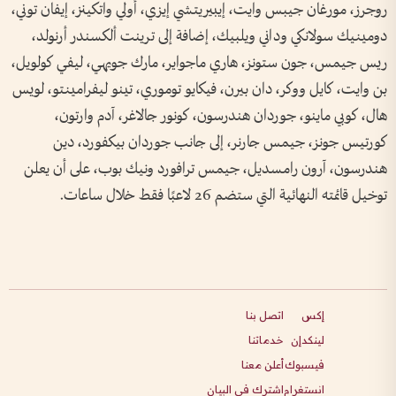
روجرز، مورغان جيبس وايت، إيبيريتشي إيزي، أولي واتكينز، إيفان توني،
دومينيك سولانكي وداني ويلبيك، إضافة إلى ترينت ألكسندر أرنولد،
ريس جيمس، جون ستونز، هاري ماجواير، مارك جويهي، ليفي كولويل،
بن وايت، كايل ووكر، دان بيرن، فيكايو توموري، تينو ليفرامينتو، لويس
هال، كوبي ماينو، جوردان هندرسون، كونور جالاغر، آدم وارتون،
كورتيس جونز، جيمس جارنر، إلى جانب جوردان بيكفورد، دين
هندرسون، آرون رامسديل، جيمس ترافورد ونيك بوب، على أن يعلن
توخيل قائمته النهائية التي ستضم 26 لاعبًا فقط خلال ساعات.
إكس
اتصل بنا
لينكدإن
خدماتنا
فيسبوك
أعلن معنا
انستغرام
اشترك في البيان