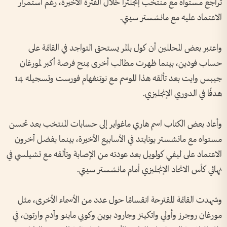
تراجع مستواه مع منتخب إنجلترا خلال الفترة الأخيرة، رغم استمرار
الاعتماد عليه مع مانشستر سيتي.
واعتبر بعض المحللين أن كول بالمر يستحق التواجد في القائمة على
حساب فودين، بينما ظهرت مطالب أخرى بمنح فرصة أكبر لمورغان
جيبس وايت بعد تألقه هذا الموسم مع نوتنغهام فورست وتسجيله 14
هدفًا في الدوري الإنجليزي.
وأعاد بعض الكتاب اسم هاري ماغواير إلى حسابات المنتخب بعد تحسن
مستواه مع مانشستر يونايتد في الأسابيع الأخيرة، بينما يفضل آخرون
الاعتماد على ليفي كولويل بعد عودته من الإصابة وتألقه مع تشيلسي في
نهائي كأس الاتحاد الإنجليزي أمام مانشستر سيتي.
وشهدت القائمة المقترحة انقسامًا حول عدد من الأسماء الأخرى، مثل
مورغان روجرز وأولي واتكينز وجارود بوين وكوبي ماينو وآدم وارتون، في