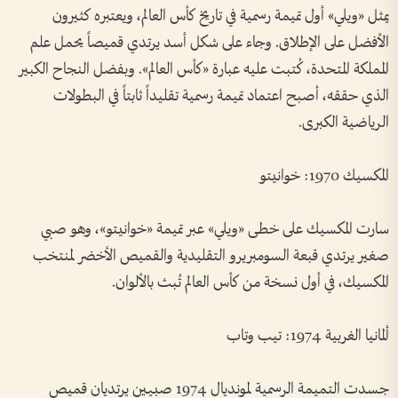
يمثل «ويلي» أول تميمة رسمية في تاريخ كأس العالم، ويعتبره كثيرون
الأفضل على الإطلاق. وجاء على شكل أسد يرتدي قميصاً يحمل علم
المملكة المتحدة، كُتبت عليه عبارة «كأس العالم». وبفضل النجاح الكبير
الذي حققه، أصبح اعتماد تميمة رسمية تقليداً ثابتاً في البطولات
الرياضية الكبرى.
المكسيك 1970: خوانيتو
سارت المكسيك على خطى «ويلي» عبر تميمة «خوانيتو»، وهو صبي
صغير يرتدي قبعة السومبريرو التقليدية والقميص الأخضر لمنتخب
المكسيك، في أول نسخة من كأس العالم تُبث بالألوان.
ألمانيا الغربية 1974: تيب وتاب
جسدت التميمة الرسمية لمونديال 1974 صبيين يرتديان قميص