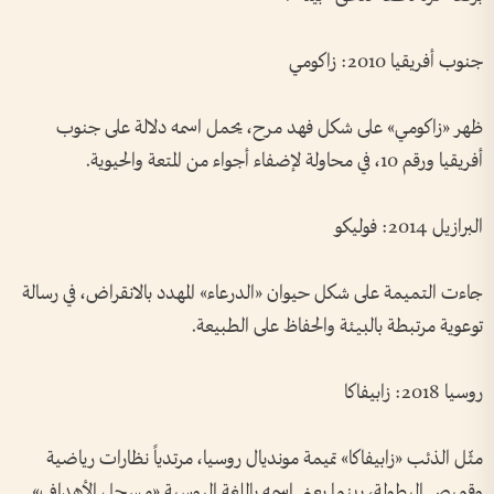
جنوب أفريقيا 2010: زاكومي
ظهر «زاكومي» على شكل فهد مرح، يحمل اسمه دلالة على جنوب
أفريقيا ورقم 10، في محاولة لإضفاء أجواء من المتعة والحيوية.
البرازيل 2014: فوليكو
جاءت التميمة على شكل حيوان «الدرعاء» المهدد بالانقراض، في رسالة
توعوية مرتبطة بالبيئة والحفاظ على الطبيعة.
روسيا 2018: زابيفاكا
مثّل الذئب «زابيفاكا» تميمة مونديال روسيا، مرتدياً نظارات رياضية
وقميص البطولة، بينما يعني اسمه باللغة الروسية «مسجل الأهداف».