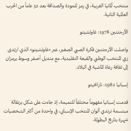
منتخب ألمانيا الغربية، في رمز للمودة والصداقة بعد 32 عاماً من الحرب
العالمية الثانية.
الأرجنتين 1978: غاوتشيتو
واصلت الأرجنتين فكرة الصبي الصغير، عبر «غاوتشيتو» الذي ارتدى
زي المنتخب الوطني والقبعة التقليدية، مع منديل أصفر وسوط يرمزان
إلى ثقافة رعاة الماشية في البلاد.
إسبانيا 1982: نارانخيتو
قدمت إسبانيا مفهوماً مختلفاً للتميمة، إذ جاءت على شكل برتقالة
مبتسمة ترتدي ألوان المنتخب الإسباني، في واحدة من أكثر الشخصيات
شهرة بتاريخ البطولة.