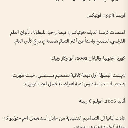
فرنسا 1998: فوتيكس
اعتمدت فرنسا الديك «فوتيكس» تميمة رسمية للبطولة، بألوان العلم
الفرنسي، ليصبح واحداً من أكثر التمائم شعبية في تاريخ كأس العالم.
كوريا الجنوبية واليابان 2002: أتو وكاز ونيك
شهدت البطولة أول تميمة ثلاثية بتصميم مستقبلي، حيث ظهرت
شخصيات خيالية تمارس لعبة افتراضية تحمل اسم «أتموبول».
ألمانيا 2006: غوليو 6 وبيله
عادت ألمانيا إلى التصاميم التقليدية من خلال أسد يحمل اسم «غوليو 6»
برفقة كرة ناطقة تدعى «بيله».