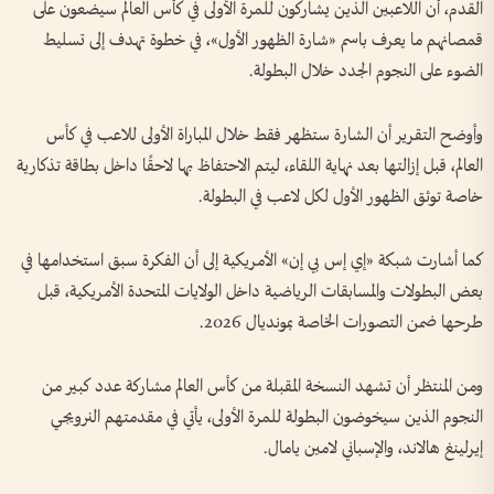
القدم، أن اللاعبين الذين يشاركون للمرة الأولى في كأس العالم سيضعون على
قمصانهم ما يعرف باسم «شارة الظهور الأول»، في خطوة تهدف إلى تسليط
الضوء على النجوم الجدد خلال البطولة.
وأوضح التقرير أن الشارة ستظهر فقط خلال المباراة الأولى للاعب في كأس
العالم، قبل إزالتها بعد نهاية اللقاء، ليتم الاحتفاظ بها لاحقًا داخل بطاقة تذكارية
خاصة توثق الظهور الأول لكل لاعب في البطولة.
كما أشارت شبكة «إي إس بي إن» الأمريكية إلى أن الفكرة سبق استخدامها في
بعض البطولات والمسابقات الرياضية داخل الولايات المتحدة الأمريكية، قبل
طرحها ضمن التصورات الخاصة بمونديال 2026.
ومن المنتظر أن تشهد النسخة المقبلة من كأس العالم مشاركة عدد كبير من
النجوم الذين سيخوضون البطولة للمرة الأولى، يأتي في مقدمتهم النرويجي
إيرلينغ هالاند، والإسباني لامين يامال.