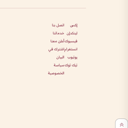
إكس
اتصل بنا
لينكدإن
خدماتنا
فيسبوك
أعلن معنا
انستغرام
اشترك في
يوتيوب
البيان
تيك توك
سياسة
الخصوصية