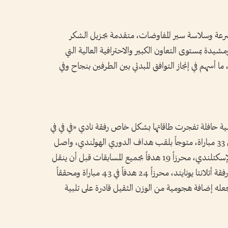
لسرعة وسلاسة سير المفاوضات، متقدمة بجزيل الشكر
مشيدة بمستوى التعاون الكبير والاحترافية العالية التي
ا أسهم في إنجاز التوافق المبدئي بين الطرفين بنجاح وفي
(31 عاماً) مسيرة هجومية حافلة تفجرت طاقاتها بشكل خاص رفقة نادي «في في في
فينلو» الهولندي الذي سجل معه 29 هدفاً في 33 مباراة، متوجاً بلقب هداف الدوري الهولندي، واصل
جياكوماكيس رحلة التألق بقميص سيلتيك الإسكتلندي، محرزاً 19 هدفاً بجميع المسابقات قبل أن ينقل
حاسته التهديفية العالية إلى الدوري الأمريكي رفقة أتلانتا يونايتد، محرزاً 24 هدفاً في 43 مباراة ومحققاً
د جديد لعام 2023، وهو ما يجعله إضافة هجومية من الوزن الثقيل قادرة على تلبية