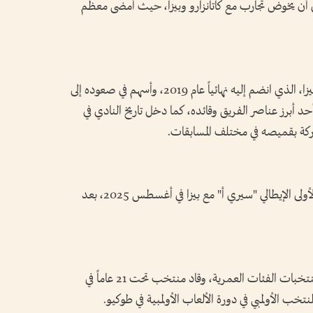
بل أن يخوض تجارب مع كاتانزارو وبيزا، حيث أمضى معظم
وبرز لاعب الوسط الدفاعي بشكل خاص مع بيزا، الذي انضم إليه نهائياً عام 2019، وأسهم في صعوده إلى
حد أبرز عناصر الفريق وقائده، كما دخل تاريخ النادي في
وخاض مارين أولى مبارياته في دوري الدرجة الأولى الإيطالي "سيري أ" مع بيزا في أغسطس 2025، بعد
وعلى الصعيد الدولي، مثّل مارين رومانيا في منتخبات الفئات العمرية، وقاد منتخب تحت 21 عاماً في
تخب الأولمبي في دورة الألعاب الأولمبية في طوكيو.