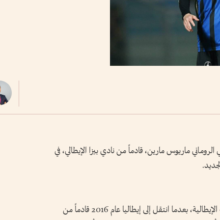
روماني ماريوس مارين، قادماً من نادي بيزا الإيطالي، في
جديد.
ويملك مارين (27 عاماً) خبرة طويلة في الملاعب الإيطالية، بعدما انتقل إلى إيطاليا عام 2016 قادماً من