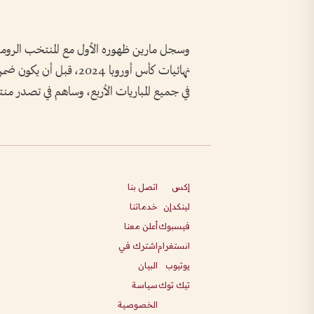
نهائيات كأس أوروبا 2024
في جميع المباريات الأربع، وساهم في تصدر منت
إكس
اتصل بنا
لينكدإن
خدماتنا
فيسبوك
أعلن معنا
انستغرام
اشترك في
يوتيوب
البيان
تيك توك
سياسة
الخصوصية