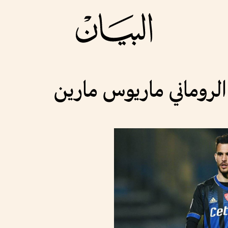
الروماني ماريوس مارين