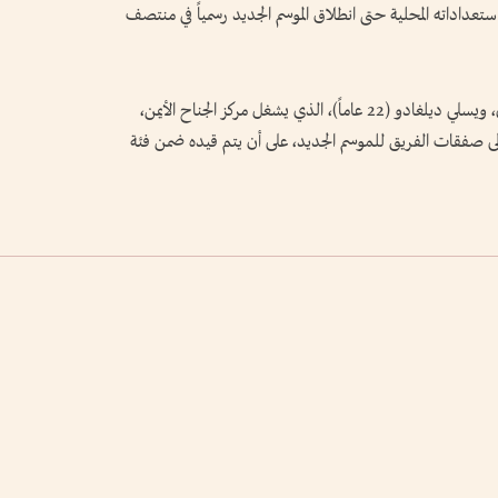
ليو، على أن يواصل استعداداته المحلية حتى انطلاق الموسم الجديد رسمياً في منتصف
وكان النصر أعلن تعاقده مع لاعب الفتح السعودي، ويسلي ديلغادو (22 عاماً)، الذي يشغل مركز الجناح الأيمن،
 مواسم حتى عام 2029، ليصبح أولى صفقات الفريق للموسم الجديد، على أن يتم قيده ضمن فئة