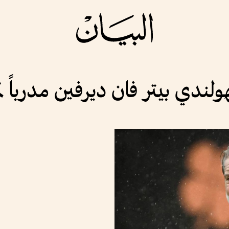
لهولندي بيتر فان ديرفين مدربا