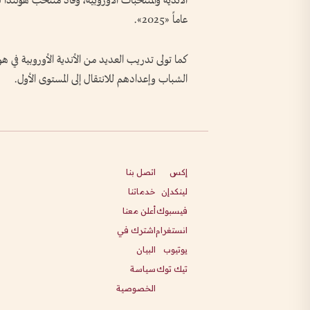
عاماً «2025».
كما تولى تدريب العديد من الأندية الأوروبية في هولن
الشباب وإعدادهم للانتقال إلى المستوى الأول.
إكس
اتصل بنا
لينكدإن
خدماتنا
فيسبوك
أعلن معنا
انستغرام
اشترك في
يوتيوب
البيان
تيك توك
سياسة
الخصوصية