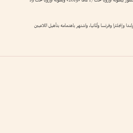
الأندية والمنتخبات الأوروبية، وقاد منتخب هولندا للفوز ببطولة أوروبا تحت 17 عاماً «2019» وبطولة أوروبا تحت 19
دا وإنجلترا وفرنسا وألمانيا، واشتهر باهتمامه بتأهيل اللاعبين