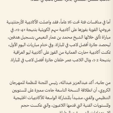
أما في منافسات فئة تحت 16 عاماً، فقد واصلت الأكاديمية الأرجنتينية
عروضها القوية بفوزها على أكاديمية سهم الكويتية بنتيجة «4-1»، في
مباراة تألق خلالها الشيخ محمد بن عمار النعيمي بتسجيل هدفين،
ليحصد جائزة أفضل لاعب في المباراة. وفي ختام مباريات اليوم الأول،
تمكنت أكاديمية سمارت العمانية من الفوز على أكاديمية ليو العراقية
بنتيجة 2-1، ونال اللاعب عمر خلفان جائزة أفضل لاعب في المباراة.
من جانبه، أكد عبدالعزيز عبدالله، رئيس اللجنة المنظمة للمهرجان
الكروي، أن انطلاقة النسخة التاسعة جاءت مميزة على المستويين
التنظيمي والفني، مشيداً بالمشاركة الواسعة للأكاديميات الخليجية
والمستويات الفنية التي قدمها اللاعبون، والتي عكست حجم