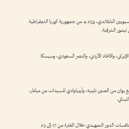
وضمت المجموعة الرابعة أندية كلية العلماء الآسيويين التايلاندي، و4.25 من جمهورية كوريا الديمقراطية
تيمور الشرقية.
إيراني، والاتحاد الأردني، والنصر السعودي، وسيسكا
 يوان من الصين تايبيه، وأييياوادي للسيدات من ميانمار،
بناني.
وأعلن الاتحاد الآسيوي لكرة القدم عن إقامة منافسات الدور التمهيدي خلال الفترة من 17 إلى 23