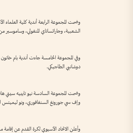
الشعبية، وجاراتساتاي المنغولي، وساموسير من 
وفي المجموعة الخامسة جاءت أندية بام خاتون ال
دوشانبي الطاجيكي.
وضمت المجموعة السادسة نيو تايبيه سيتي هانغ
وإف سي جورونغ السنغافوري، ونو ليميتس الل