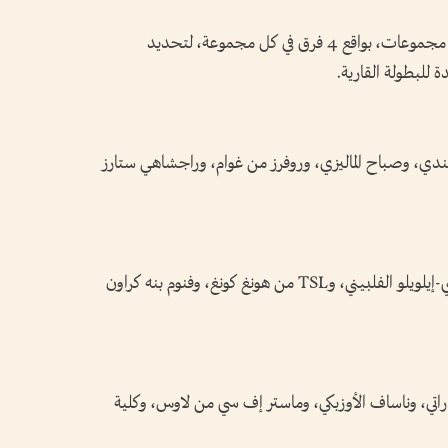
وشهدت مراسم القرعة توزيع 24 فريقاً على 6 مجموعات، بواقع 4 فرق في كل مجموعة، لتحديد
للبطولة القارية.
ندي، وصباح الماليزي، وروفرز من غوام، وراجشاهي ستارز
وجاءت في المجموعة الثانية كل من كايا إف سي-إيلويلو الفلبيني، وTSL من هونغ كونغ، وفنوم بنه كراون
راتي، وناساف الأوزبكي، وماستر إف سي من لاوس، وكلية