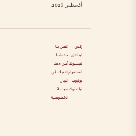
أغسطس 2026.
إكس
اتصل بنا
لينكدإن
خدماتنا
فيسبوك
أعلن معنا
انستغرام
اشترك في
يوتيوب
البيان
تيك توك
سياسة
الخصوصية