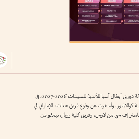
أجريت، اليوم، قرعة الدور التمهيدي من بطولة دوري أبطال آسيا للأندية للسيدات 2026-2027، في
يزية كوالالمبور، وأسفرت عن وقوع فريق «بنات» الإماراتي في
 وماستر إف سي من لاوس، وفريق كلية رويال تيمفو من