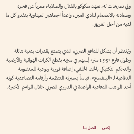
وفي تصريحات له، تعهد سكوكو بالقتال والصلابة، معرباً عن فخره
وسعادته بالانضمام لنادي العين، واعداً الجماهير العيناوية بتقديم كل ما
لديه من أجل الفريق.
ويُنتظر أن يشكل المدافع الصربي، الذي يتمتع بقدرات بدنية هائلة
وطول فارع «1.95 متر» يُسهم في ميزته بقطع الكرات الهوائية والأرضية
والتحكم التكتيكي بالخط الخلفي، إضافة فورية ونوعية للمنظومة
الدفاعية لـ «البنفسج»، قياساً بمسيرته المنتظمة وأرقامه التصاعدية كونه
أحد المواهب الدفاعية الواعدة في الدوري الصربي خلال المواسم الأخيرة.
إكس
اتصل بنا