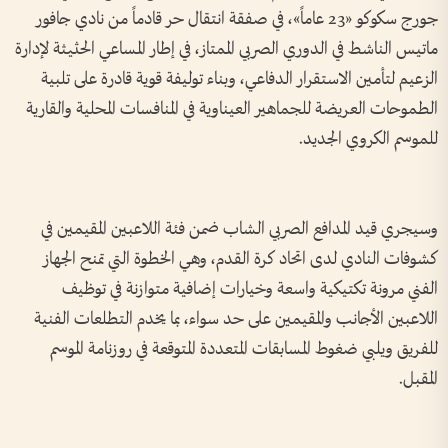
جورج سكوكو «23 عاماً»، في صفقة انتقال حر قادماً من نادي جافور
ماتيس الناشط في الدوري الصربي الممتاز، في إطار المساعي الحثيثة لإدارة
الزعيم لتأمين الاستقرار الدفاعي، وبناء توليفة قوية قادرة على تلبية
الطموحات العريضة للجماهير العيناوية في المنافسات المحلية والقارية
للموسم الكروي الجديد.
وسيجري قيد المدافع الصربي الشاب ضمن فئة اللاعبين المقيمين في
كشوفات النادي لدى اتحاد كرة القدم، وهي الخطوة التي تمنح الجهاز
الفني مرونة تكتيكية واسعة وخيارات إضافية متوازنة في توظيف
اللاعبين الأجانب والمقيمين على حد سواء، بما يخدم التطلعات الفنية
للفريق ويلبي ضغوط المسابقات المتعددة المتوقعة في روزنامة الموسم
المقبل.